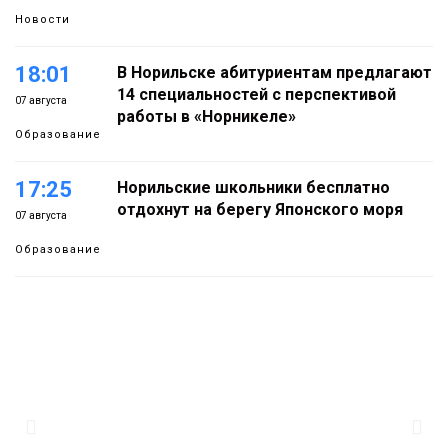
Новости
18:01
В Норильске абитуриентам предлагают
14 специальностей с перспективой
07 августа
работы в «Норникеле»
Образование
17:25
Норильские школьники бесплатно
отдохнут на берегу Японского моря
07 августа
Образование
16:41
Зелёный курс Норильска: новые скверы и
тысячи растений появятся по всему
07 августа
городу
Новости
15:56
Итальянский шеф-повар Федерико
Арнальди изучает кухню и прошлое
07 августа