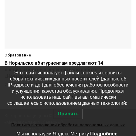
Образование
В Норильске абитуриентам предлагают 14
специальностей с перспективой работы в
Этот сайт использует файлы cookies и сервисы
«Норникеле»
сбора технических данных посетителей (данные об
IP-адресе и др.) для обеспечения работоспособности
07 августа
686
и улучшения качества обслуживания. Продолжая
использовать наш сайт, вы автоматически
соглашаетесь с использованием данных технологий:
Принять
Все права защищены © ООО
«Медиакомпания «Северный
Политика в отношении обработки персональных данных
город». 18+
Мы используем Яндекс Метрику
Подробнее