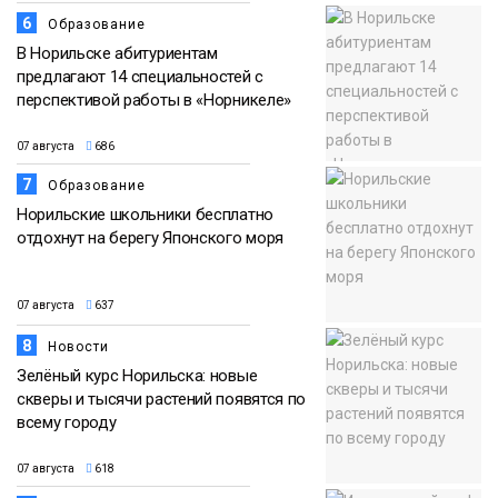
6
Образование
В Норильске абитуриентам
предлагают 14 специальностей с
перспективой работы в «Норникеле»
07 августа
686
7
Образование
Норильские школьники бесплатно
отдохнут на берегу Японского моря
07 августа
637
8
Новости
Зелёный курс Норильска: новые
скверы и тысячи растений появятся по
всему городу
07 августа
618