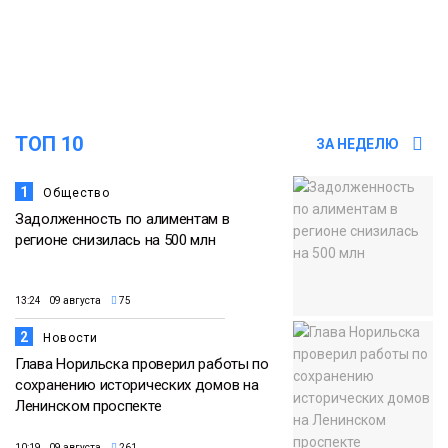
Норильска
Еда
15:11
Игрок ФК «Норильск» Артём Антошкин
помог сборной России взять золото в
07 августа
футзальном турнире
ТОП 10
ЗА НЕДЕЛЮ
Спорт
1
Общество
Задолженность по алиментам в
регионе снизилась на 500 млн
13:24 09 августа
75
2
Новости
Глава Норильска проверил работы по
сохранению исторических домов на
Ленинском проспекте
10:19 09 августа
261