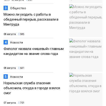
3
Общество
Можно ли уходить с работы в
обеденный перерыв, рассказали в
Минтруда
08 августа
585
4
Новости
Филолог назвала «нишевый» главным
кандидатом на звание слова года
08 августа
641
5
Новости
Норильская служба спасения
объяснила, откуда в городе взялся
смог
07 августа
701