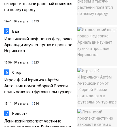
скверы и тысячи растений появятся
по всему городу
16:41 07 августа
173
5
Еда
Итальянский шеф-повар Федерико
Арнальди изучает кухню и прошлое
Норильска
15:56 07 августа
223
6
Спорт
Игрок ФК «Норильск» Артём
Антошкин помог сборной России
взять золото в футзальном турнире
15:11 07 августа
236
7
Новости
Ленинский проспект частично
закроют в связи с Днём рождения