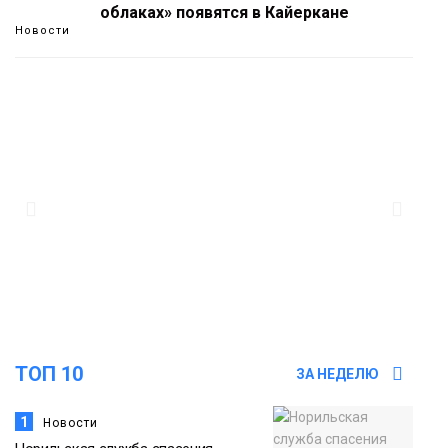
облаках» появятся в Кайеркане
Новости
13:08
Предстоящие выходные в Норильске
будут зябкими, пасмурными и
дождливыми
Новости
12:32
Как в Норильске помогают женщинам
из исправительного центра
адаптироваться к жизни
Общество
ТОП 10
ЗА НЕДЕЛЮ
1
Новости