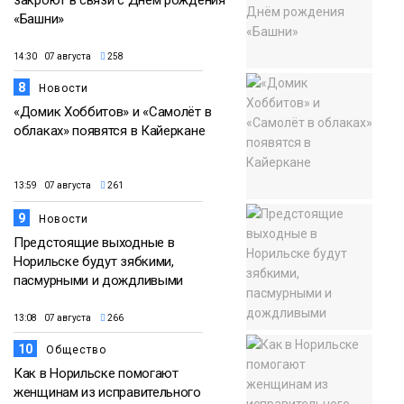
«Башни»
14:30 07 августа
258
8
Новости
«Домик Хоббитов» и «Самолёт в
облаках» появятся в Кайеркане
13:59 07 августа
261
9
Новости
Предстоящие выходные в
Норильске будут зябкими,
пасмурными и дождливыми
13:08 07 августа
266
10
Общество
Как в Норильске помогают
женщинам из исправительного