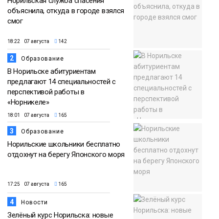
Норильская служба спасения
объяснила, откуда в городе взялся
смог
18:22 07 августа
142
2
Образование
В Норильске абитуриентам
предлагают 14 специальностей с
перспективой работы в
«Норникеле»
18:01 07 августа
165
3
Образование
Норильские школьники бесплатно
отдохнут на берегу Японского моря
17:25 07 августа
165
4
Новости
Зелёный курс Норильска: новые