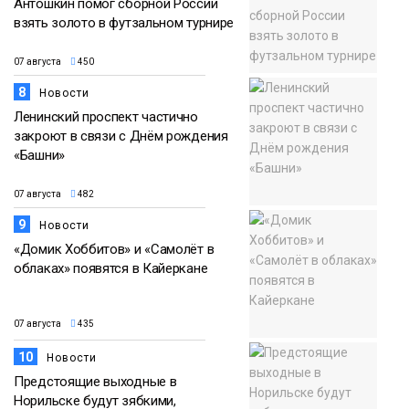
Антошкин помог сборной России
взять золото в футзальном турнире
07 августа
450
8
Новости
Ленинский проспект частично
закроют в связи с Днём рождения
«Башни»
07 августа
482
9
Новости
«Домик Хоббитов» и «Самолёт в
облаках» появятся в Кайеркане
07 августа
435
10
Новости
Предстоящие выходные в
Норильске будут зябкими,