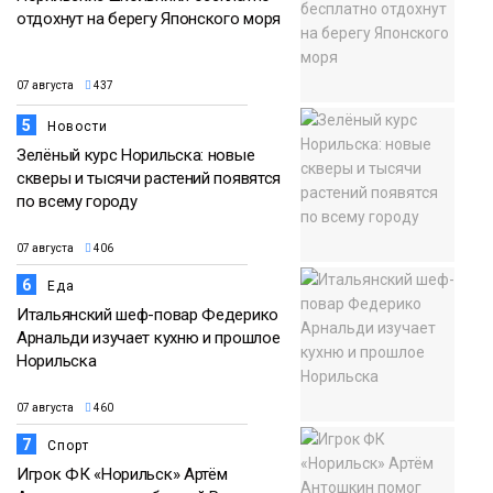
отдохнут на берегу Японского моря
07 августа
437
5
Новости
Зелёный курс Норильска: новые
скверы и тысячи растений появятся
по всему городу
07 августа
406
6
Еда
Итальянский шеф-повар Федерико
Арнальди изучает кухню и прошлое
Норильска
07 августа
460
7
Спорт
Игрок ФК «Норильск» Артём