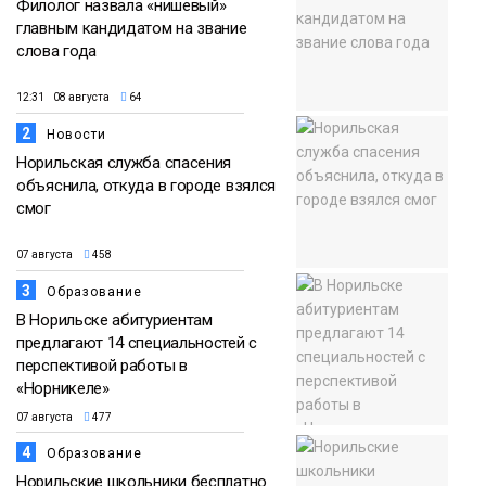
Филолог назвала «нишевый»
главным кандидатом на звание
слова года
12:31 08 августа
64
2
Новости
Норильская служба спасения
объяснила, откуда в городе взялся
смог
07 августа
458
3
Образование
В Норильске абитуриентам
предлагают 14 специальностей с
перспективой работы в
«Норникеле»
07 августа
477
4
Образование
Норильские школьники бесплатно