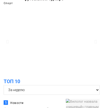
Спорт
14:30
Ленинский проспект частично закроют
в связи с Днём рождения «Башни»
07 августа
Новости
13:59
«Домик Хоббитов» и «Самолёт в
облаках» появятся в Кайеркане
07 августа
Новости
13:08
Предстоящие выходные в Норильске
будут зябкими, пасмурными и
07 августа
ТОП 10
дождливыми
Новости
1
Новости