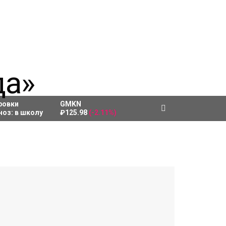
ровки
GMKN
ноз:
в школу
₽125.98
(-2.11%)