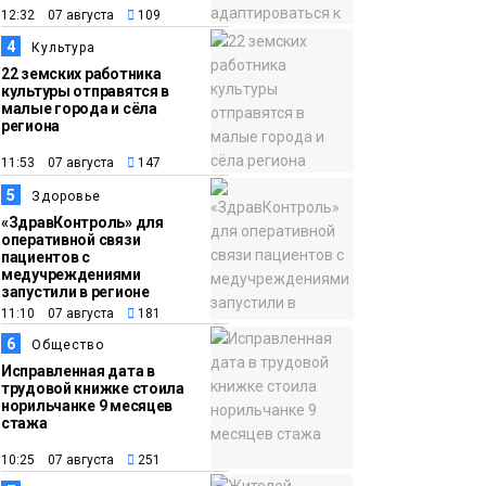
12:32 07 августа
109
17:21
Афиша 7–14 августа
4
Культура
06 августа
22 земских работника
Культура
культуры отправятся в
малые города и сёла
региона
11:53 07 августа
147
5
Здоровье
«ЗдравКонтроль» для
оперативной связи
пациентов с
медучреждениями
запустили в регионе
11:10 07 августа
181
6
Общество
Исправленная дата в
трудовой книжке стоила
норильчанке 9 месяцев
стажа
10:25 07 августа
251