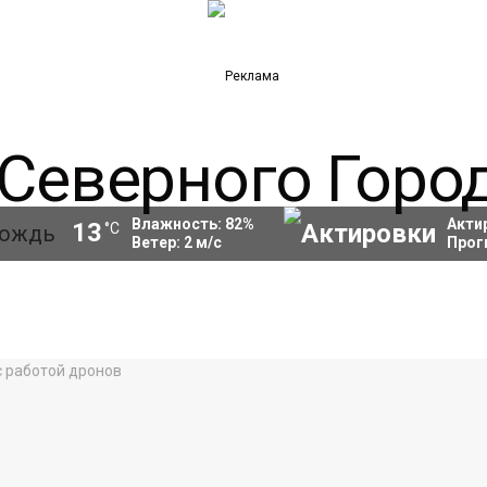
Влажность:
82
%
Акти
13
°C
Ветер:
2
м/с
Прог