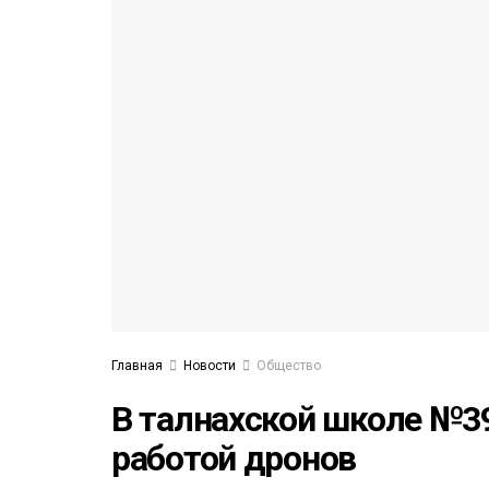
53)
558)
Главная
Новости
Общество
В талнахской школе №39
работой дронов