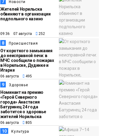
7
Новости
Жителей Норильска
обвиняют в организации
подпольного казино
09:36 07 августа
252
8
Происшествия
От короткого замыкания
до неисправной печи: в
МЧС сообщили о пожарах
в Норильске, Дудинке и
Игарке
06 августа
495
9
Здоровье
Номинант на премию
«Герой Северного
города» Анастасия
Батуринец 24 года
заботится о здоровье
жителей Норильска
06 августа
805
10
Культура