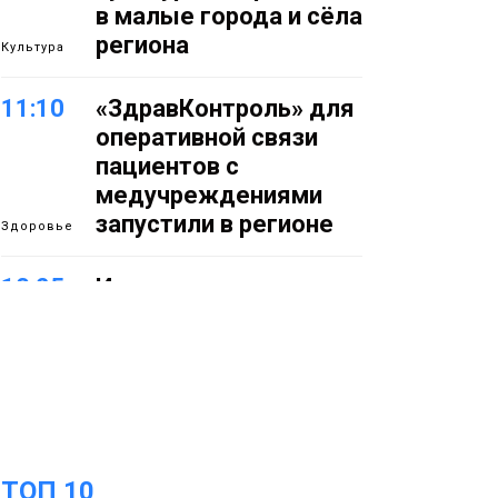
в малые города и сёла
региона
Культура
11:10
«ЗдравКонтроль» для
оперативной связи
пациентов с
медучреждениями
запустили в регионе
Здоровье
10:25
Исправленная дата в
трудовой книжке
стоила норильчанке 9
месяцев стажа
Общество
09:36
Жителей Норильска
обвиняют в
ТОП 10
организации