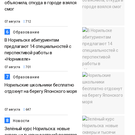
объяснила, откуда в городе взялся
смог
07 августа
712
6
Образование
В Норильске абитуриентам
предлагают 14 специальностей с
перспективой работы в
«Норникеле»
07 августа
701
7
Образование
Норильские школьники бесплатно
отдохнут на берегу Японского моря
07 августа
647
8
Новости
Зелёный курс Норильска: новые
скверы и тысячи растений появятся