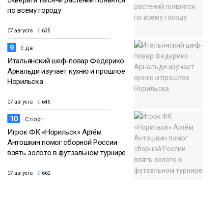
по всему городу
07 августа
635
9
Еда
Итальянский шеф-повар Федерико
Арнальди изучает кухню и прошлое
Норильска
07 августа
645
10
Спорт
Игрок ФК «Норильск» Артём
Антошкин помог сборной России
взять золото в футзальном турнире
07 августа
662