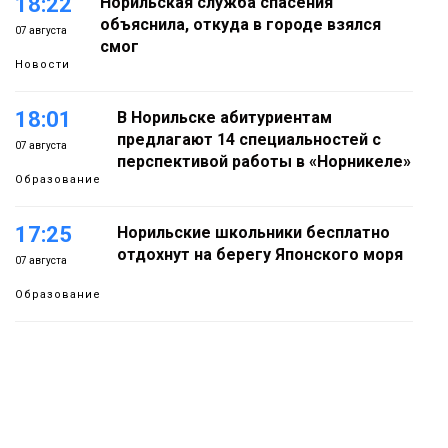
18:22
Норильская служба спасения
объяснила, откуда в городе взялся
07 августа
смог
Новости
18:01
В Норильске абитуриентам
предлагают 14 специальностей с
07 августа
перспективой работы в «Норникеле»
Образование
17:25
Норильские школьники бесплатно
отдохнут на берегу Японского моря
07 августа
Образование
16:41
Зелёный курс Норильска: новые
скверы и тысячи растений появятся по
07 августа
всему городу
Новости