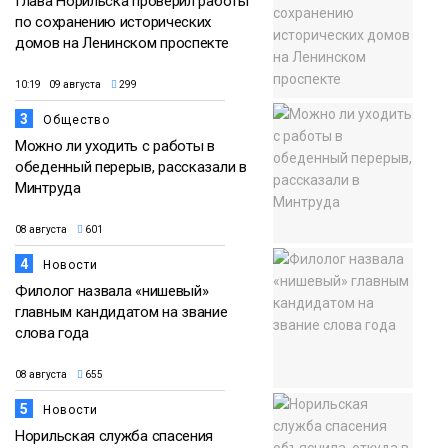
Глава Норильска проверил работы
по сохранению исторических
домов на Ленинском проспекте
10:19 09 августа
299
3
Общество
Можно ли уходить с работы в
обеденный перерыв, рассказали в
Минтруда
08 августа
601
4
Новости
Филолог назвала «нишевый»
главным кандидатом на звание
слова года
08 августа
655
5
Новости
Норильская служба спасения