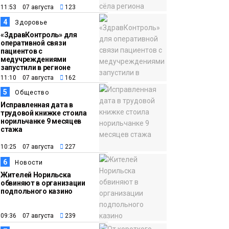
11:53 07 августа
123
16:39
Фонд «Наш Норильск»
4
Здоровье
06 августа
запускает осеннюю
«ЗдравКонтроль» для
кампанию по
оперативной связи
пациентов с
поддержке
медучреждениями
соцпроектов
запустили в регионе
Новости
11:10 07 августа
162
5
Общество
Исправленная дата в
трудовой книжке стоила
норильчанке 9 месяцев
стажа
10:25 07 августа
227
6
Новости
Жителей Норильска
обвиняют в организации
подпольного казино
09:36 07 августа
239