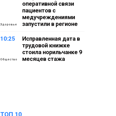
оперативной связи
пациентов с
медучреждениями
запустили в регионе
Здоровье
10:25
Исправленная дата в
трудовой книжке
стоила норильчанке 9
месяцев стажа
Общество
09:36
Жителей Норильска
обвиняют в
организации
подпольного казино
Новости
18:25
От короткого
ТОП 10
06 августа
замыкания до