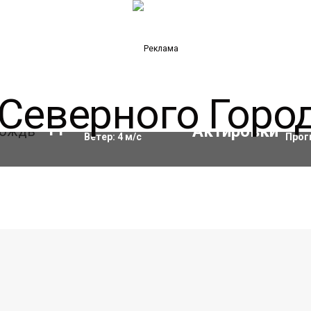
Влажность:
91
%
Акти
11
°C
Ветер:
4
м/с
Прог