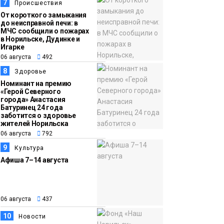
7
Происшествия
От короткого замыкания
до неисправной печи: в
МЧС сообщили о пожарах
в Норильске, Дудинке и
Игарке
06 августа
492
8
Здоровье
Номинант на премию
«Герой Северного
города» Анастасия
Батуринец 24 года
заботится о здоровье
жителей Норильска
06 августа
792
9
Культура
Афиша 7–14 августа
06 августа
437
10
Новости