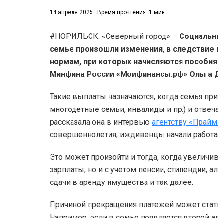
14 апреля 2025
Время прочтения: 1 мин.
#НОРИЛЬСК. «Северный город» –
Социальн
семье произошли изменения, в следствие 
нормам, при которых начисляются пособия
Минфина России «Моифинансы.рф» Ольга 
Такие выплаты назначаются, когда семья пр
многодетные семьи, инвалиды и пр.) и отве
рассказала она в интервью
агентству «Прайм
совершеннолетия, иждивенцы начали работат
Это может произойти и тогда, когда увеличив
зарплаты, но и с учетом пенсии, стипендии, 
сдачи в аренду имущества и так далее.
Причиной прекращения платежей может стат
Например, если в семье появляется второй а