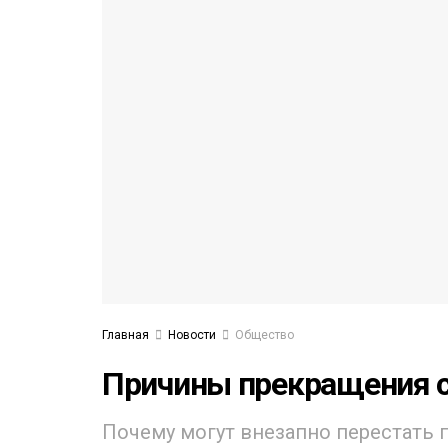
53)
558)
Главная
Новости
Общество
Причины прекращения 
Почему могут внезапно перестать 