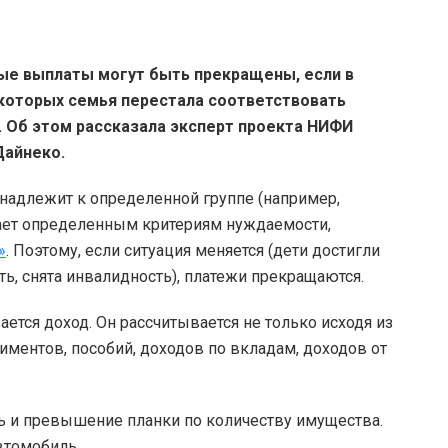
ые выплаты могут быть прекращены, если в
которых семья перестала соответствовать
. Об этом рассказала эксперт проекта НИФИ
Дайнеко.
инадлежит к определенной группе (например,
чает определенным критериям нуждаемости,
»
. Поэтому, если ситуация меняется (дети достигли
ь, снята инвалидность), платежи прекращаются.
ается доход. Он рассчитывается не только исходя из
алиментов, пособий, доходов по вкладам, доходов от
ь и превышение планки по количеству имущества.
втомобиль.