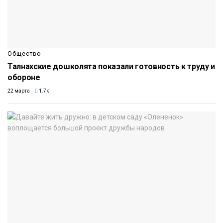
Общество
Талнахские дошколята показали готовность к труду и
обороне
22 марта
1.7k