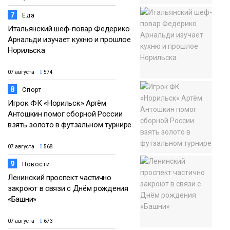
7
Еда
Итальянский шеф-повар Федерико
Арнальди изучает кухню и прошлое
Норильска
07 августа
574
8
Спорт
Игрок ФК «Норильск» Артём
Антошкин помог сборной России
взять золото в футзальном турнире
07 августа
568
9
Новости
Ленинский проспект частично
закроют в связи с Днём рождения
«Башни»
07 августа
673