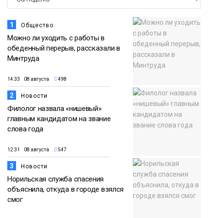
1
Общество
Можно ли уходить с работы в
обеденный перерыв, рассказали в
Минтруда
14:33 08 августа
498
2
Новости
Филолог назвала «нишевый»
главным кандидатом на звание
слова года
12:31 08 августа
547
3
Новости
Норильская служба спасения
объяснила, откуда в городе взялся
смог