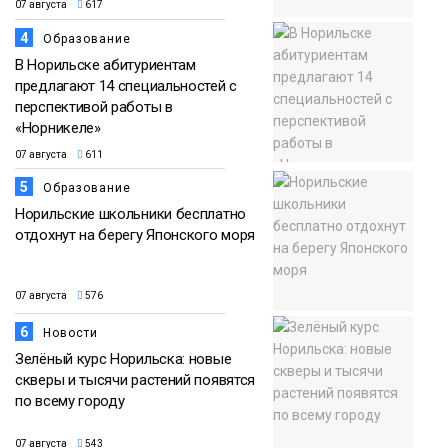
07 августа
617
4
Образование
В Норильске абитуриентам
предлагают 14 специальностей с
перспективой работы в
«Норникеле»
07 августа
611
5
Образование
Норильские школьники бесплатно
отдохнут на берегу Японского моря
07 августа
576
6
Новости
Зелёный курс Норильска: новые
скверы и тысячи растений появятся
по всему городу
07 августа
543