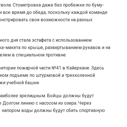
вола. Стометровка даже без пробежки по буму-
ти все время до обеда, поскольку каждой команде
нстрировать свои возможности на разных
ного дня стала эстафета с использованием
а-макета по крыше, развертыванием рукавов и на
елем в специальном противне.
рритории пожарной части №41 в Кайеркане. Здесь
ном подъеме по штурмовой и трехколенной
жи учебной башни.
 наиболее зрелищным. Бойцы должны будут
е Долгом линию с насосом из озера. Через
ы напором воды должны будут сбить спортивную