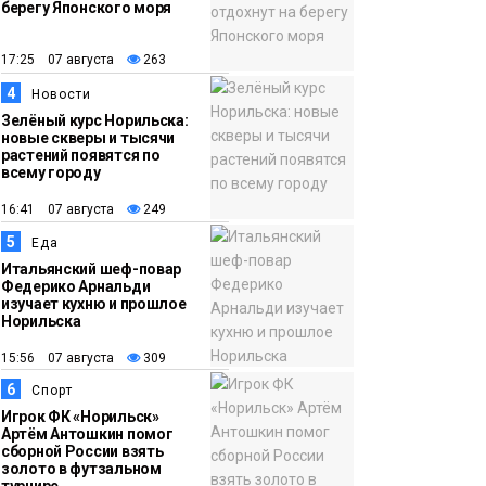
берегу Японского моря
12:32
Как в Норильске
помогают женщинам
17:25 07 августа
263
из исправительного
4
Новости
центра
Зелёный курс Норильска:
новые скверы и тысячи
адаптироваться к
растений появятся по
жизни
всему городу
Общество
16:41 07 августа
249
5
Еда
Итальянский шеф-повар
Федерико Арнальди
изучает кухню и прошлое
Норильска
15:56 07 августа
309
6
Спорт
Игрок ФК «Норильск»
Артём Антошкин помог
сборной России взять
золото в футзальном