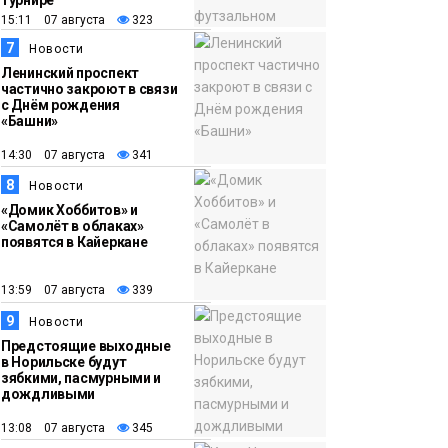
турнире
15:11 07 августа
323
7
Новости
Ленинский проспект
частично закроют в связи
с Днём рождения
«Башни»
14:30 07 августа
341
8
Новости
«Домик Хоббитов» и
«Самолёт в облаках»
появятся в Кайеркане
13:59 07 августа
339
9
Новости
Предстоящие выходные
в Норильске будут
зябкими, пасмурными и
дождливыми
13:08 07 августа
345