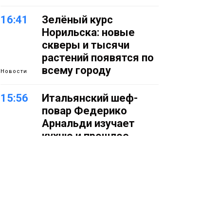
16:41
Зелёный курс
Норильска: новые
скверы и тысячи
растений появятся по
всему городу
Новости
15:56
Итальянский шеф-
повар Федерико
Арнальди изучает
кухню и прошлое
Норильска
Еда
15:11
Игрок ФК «Норильск»
Артём Антошкин
помог сборной России
взять золото в