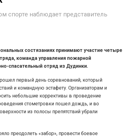
ом спорте наблюдает представитель
ональных состязаниях принимают участие четыре
тряда, команда управления пожарной
рно-спасательный отряд из Дудинки.
 прошел первый день соревнований, который
ствий и командную эстафету. Организаторам и
носить небольшие коррективы в проведение
проведения стометровки пошел дождь, и во
оверхности из полосы препятствий убрали
ояло преодолеть «забор», провести боевое