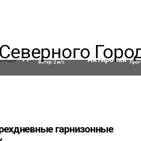
Влажность:
97
%
Акти
11
°C
Ветер:
2
м/с
Прог
трехдневные гарнизонные
х