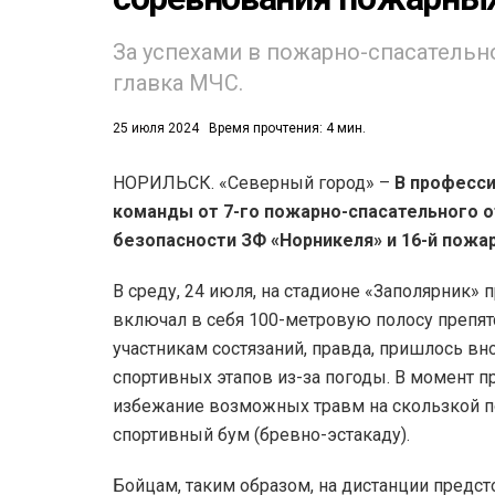
За успехами в пожарно-спасательн
главка МЧС.
25 июля 2024
Время прочтения: 4 мин.
НОРИЛЬСК. «Северный город» –
В професси
53)
команды от 7-го пожарно-спасательного о
558)
безопасности ЗФ «Норникеля» и 16-й пожа
В среду, 24 июля, на стадионе «Заполярник»
включал в себя 100-метровую полосу препят
участникам состязаний, правда, пришлось в
спортивных этапов из-за погоды. В момент 
избежание возможных травм на скользкой п
спортивный бум (бревно-эстакаду).
Бойцам, таким образом, на дистанции предст