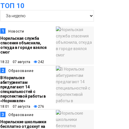
ТОП 10
футзальном турнире
Спорт
14:30
Ленинский проспект
частично закроют в
1
Новости
связи с Днём
Норильская служба
спасения объяснила,
рождения «Башни»
Новости
откуда в городе взялся
смог
13:59
«Домик Хоббитов» и
18:22 07 августа
242
«Самолёт в облаках»
2
Образование
появятся в Кайеркане
Новости
В Норильске
абитуриентам
предлагают 14
13:08
Предстоящие
специальностей с
перспективой работы в
выходные в
«Норникеле»
Норильске будут
18:01 07 августа
276
зябкими, пасмурными
3
Образование
и дождливыми
Норильские школьники
Новости
бесплатно отдохнут на