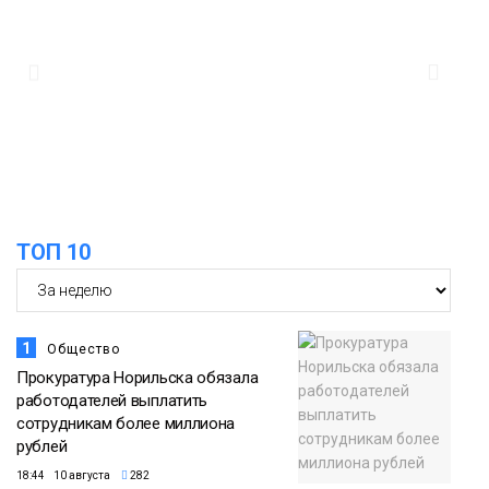
будет солнечной и тёплой
Новости
12:33
Прокуратура проверяет инцидент с
самолётом авиакомпании «Сибирь»
в Норильске
Происшествия
ТОП 10
1
Общество
Прокуратура Норильска обязала
работодателей выплатить
сотрудникам более миллиона
рублей
18:44 10 августа
282