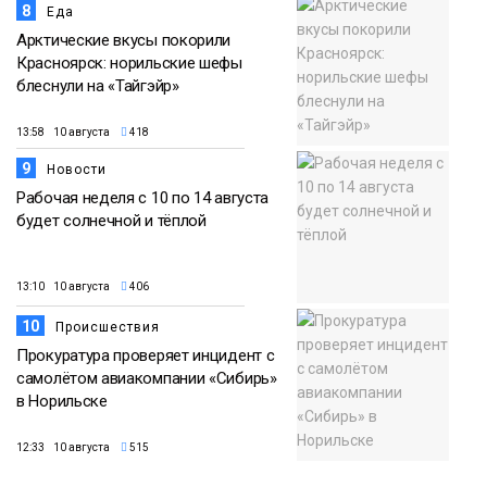
8
Еда
Арктические вкусы покорили
Красноярск: норильские шефы
блеснули на «Тайгэйр»
13:58 10 августа
418
9
Новости
Рабочая неделя с 10 по 14 августа
будет солнечной и тёплой
13:10 10 августа
406
10
Происшествия
Прокуратура проверяет инцидент с
самолётом авиакомпании «Сибирь»
в Норильске
12:33 10 августа
515