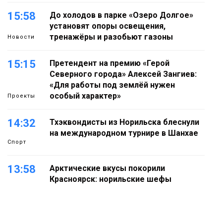
15:58
До холодов в парке «Озеро Долгое»
установят опоры освещения,
тренажёры и разобьют газоны
Новости
15:15
Претендент на премию «Герой
Северного города» Алексей Зангиев:
«Для работы под землёй нужен
особый характер»
Проекты
14:32
Тхэквондисты из Норильска блеснули
на международном турнире в Шанхае
Спорт
13:58
Арктические вкусы покорили
Красноярск: норильские шефы
блеснули на «Тайгэйр»
Еда
13:10
Рабочая неделя с 10 по 14 августа