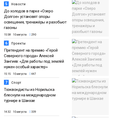
5
Новости
До холодов в парке «Озеро
Долгое» установят опоры
освещения, тренажёры и разобьют
газоны
15:58 10 августа
290
6
Проекты
Претендент на премию «Герой
Северного города» Алексей
Зангиев: «Для работы под землёй
нужен особый характер»
15:15 10 августа
447
7
Спорт
Тхэквондисты из Норильска
блеснули на международном
турнире в Шанхае
14:32 10 августа
339