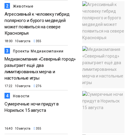
2
Животные
Агрессивный к человеку гибрид
полярного и бурого медведей
может появиться на севере
Красноярья
18:00 10 августа
355
3
Проекты Медиакомпании
Медиакомпания «Северный город»
разыграет ещё два
лимитированных мерча и
настольные игры
17:22 10 августа
276
4
Новости
Сумеречные ночи придут в
Норильск 15 августа
16:40 10 августа
355