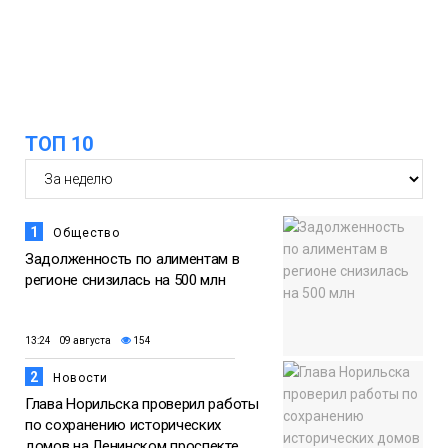
Норильска
Еда
15:11
Игрок ФК «Норильск» Артём Антошкин
помог сборной России взять золото в
07 августа
футзальном турнире
ТОП 10
Спорт
1
Общество
Задолженность по алиментам в
регионе снизилась на 500 млн
13:24 09 августа
154
2
Новости
Глава Норильска проверил работы
по сохранению исторических
домов на Ленинском проспекте