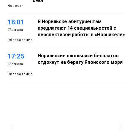
смог
Новости
18:01
В Норильске абитуриентам
предлагают 14 специальностей с
07 августа
перспективой работы в «Норникеле»
Образование
17:25
Норильские школьники бесплатно
отдохнут на берегу Японского моря
07 августа
Образование
16:41
Зелёный курс Норильска: новые
скверы и тысячи растений появятся по
07 августа
всему городу
Новости
15:56
Итальянский шеф-повар Федерико
Арнальди изучает кухню и прошлое
07 августа