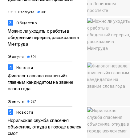
10:19 09 августа
308
3
Общество
Можно ли уходить с работы в
обеденный перерыв, рассказали в
Минтруда
08 августа
604
4
Новости
Филолог назвала «нишевый»
главным кандидатом на звание
слова года
08 августа
657
5
Новости
Норильская служба спасения
объяснила, откуда в городе взялся
смог