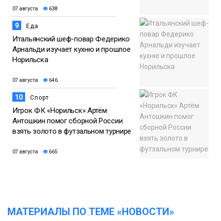
07 августа
638
9
Еда
Итальянский шеф-повар Федерико
Арнальди изучает кухню и прошлое
Норильска
07 августа
646
10
Спорт
Игрок ФК «Норильск» Артём
Антошкин помог сборной России
взять золото в футзальном турнире
07 августа
665
МАТЕРИАЛЫ ПО ТЕМЕ «НОВОСТИ»