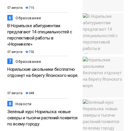
07 августа
715
6
Образование
В Норильске абитуриентам
предлагают 14 специальностей с
перспективой работы в
«Норникеле»
07 августа
702
7
Образование
Норильские школьники бесплатно
отдохнут на берегу Японского моря
07 августа
648
8
Новости
Зелёный курс Норильска: новые
скверы и тысячи растений появятся
по всему городу