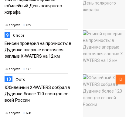
юбилейный День полярного
жирафа
05 августа
489
9
Спорт
Енисей проверил на прочность: в
Дудинке впервые состоялся
заплыв X-WATERS на 12 км
05 августа
576
10
Фото
Юбилейный X-WATERS собрал в
Дудинке более 120 пловцов со
всей России
05 августа
608