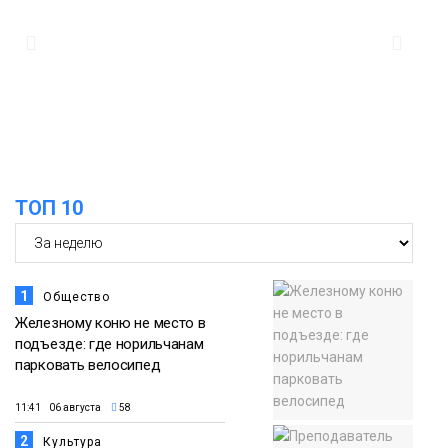
Дудинке впервые состоялся заплыв X-
05 августа
WATERS на 12 км
Спорт
15:00
Юбилейный X-WATERS собрал в
Дудинке более 120 пловцов со всей
05 августа
России
Фото
ТОП 10
1
Общество
Железному коню не место в
подъезде: где норильчанам
парковать велосипед
11:41 06 августа
58
2
Культура