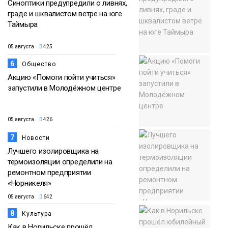
Синоптики предупредили о ливнях,
граде и шквалистом ветре на юге
Таймыра
05 августа
425
6
Общество
Акцию «Помоги пойти учиться»
запустили в Молодёжном центре
05 августа
426
7
Новости
Лучшего изолировщика на
термоизоляции определили на
ремонтном предприятии
«Норникеля»
05 августа
642
8
Культура
Как в Норильске прошёл