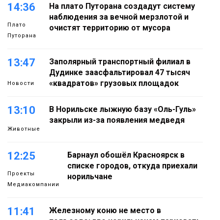
14:36
На плато Путорана создадут систему
наблюдения за вечной мерзлотой и
Плато
очистят территорию от мусора
Путорана
13:47
Заполярный транспортный филиал в
Дудинке заасфальтировал 47 тысяч
«квадратов» грузовых площадок
Новости
13:10
В Норильске лыжную базу «Оль-Гуль»
закрыли из-за появления медведя
Животные
12:25
Барнаул обошёл Красноярск в
списке городов, откуда приехали
Проекты
норильчане
Медиакомпании
11:41
Железному коню не место в