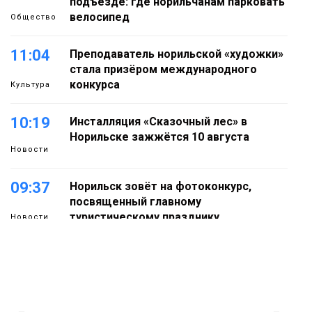
подъезде: где норильчанам парковать
велосипед
Общество
11:04
Преподаватель норильской «художки»
стала призёром международного
конкурса
Культура
10:19
Инсталляция «Сказочный лес» в
Норильске зажжётся 10 августа
Новости
09:37
Норильск зовёт на фотоконкурс,
посвященный главному
туристическому празднику
Новости
18:22
Синоптики предупредили о ливнях,
граде и шквалистом ветре на юге
05 августа
Таймыра