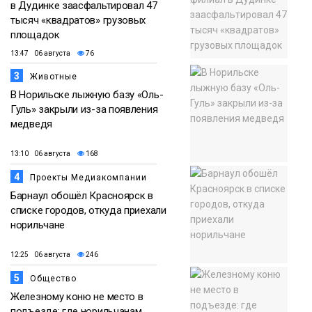
в Дудинке заасфальтировал 47
тысяч «квадратов» грузовых
площадок
13:47 06 августа
76
3
Животные
В Норильске лыжную базу «Оль-
Гуль» закрыли из-за появления
медведя
13:10 06 августа
168
4
Проекты Медиакомпании
Барнаул обошёл Красноярск в
списке городов, откуда приехали
норильчане
12:25 06 августа
246
5
Общество
Железному коню не место в
подъезде: где норильчанам