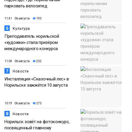
парковать велосипед
11:41 06 августа
193
6
Культура
Преподаватель норильской
«художки» стала призёром
международного конкурса
11:04 06 августа
232
7
Новости
Инсталляция «Сказочный лес» в
Норильске зажжётся 10 августа
10:19 06 августа
273
8
Новости
Норильск зовёт на фотоконкурс,
посвященный главному