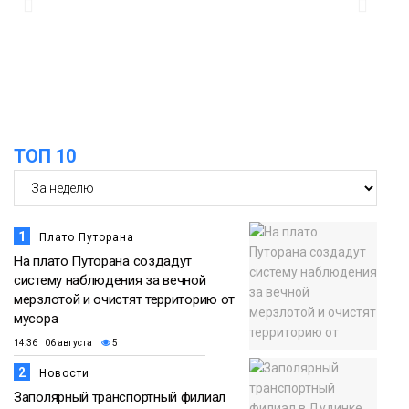
17:37
Акцию «Помоги пойти учиться»
запустили в Молодёжном центре
05 августа
Общество
ТОП 10
1
Плато Путорана
На плато Путорана создадут
систему наблюдения за вечной
мерзлотой и очистят территорию от
мусора
14:36 06 августа
5
2
Новости
Заполярный транспортный филиал