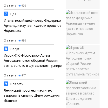
07 августа
520
7
Еда
Итальянский шеф-повар Федерико
Арнальди изучает кухню и прошлое
Норильска
07 августа
550
8
Спорт
Игрок ФК «Норильск» Артём
Антошкин помог сборной России
взять золото в футзальном турнире
07 августа
547
9
Новости
Ленинский проспект частично
закроют в связи с Днём рождения
«Башни»