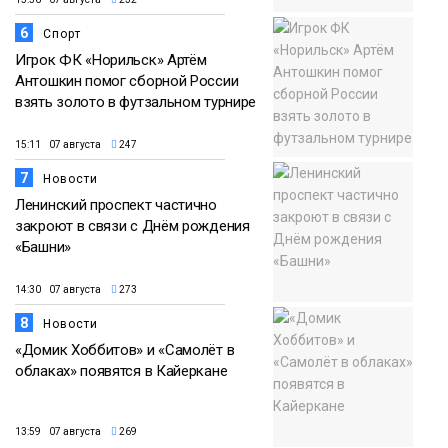
6
Спорт
Игрок ФК «Норильск» Артём
Антошкин помог сборной России
взять золото в футзальном турнире
15:11 07 августа
247
7
Новости
Ленинский проспект частично
закроют в связи с Днём рождения
«Башни»
14:30 07 августа
273
8
Новости
«Домик Хоббитов» и «Самолёт в
облаках» появятся в Кайеркане
13:59 07 августа
269