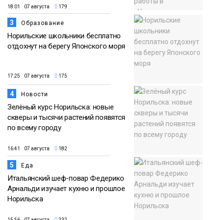
18:01 07 августа
179
3
Образование
Норильские школьники бесплатно
отдохнут на берегу Японского моря
17:25 07 августа
175
4
Новости
Зелёный курс Норильска: новые
скверы и тысячи растений появятся
по всему городу
16:41 07 августа
182
5
Еда
Итальянский шеф-повар Федерико
Арнальди изучает кухню и прошлое
Норильска
15:56 07 августа
232