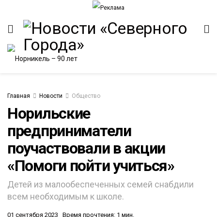
Главная
Новости
Общество
Норильские
предприниматели
ИТЕТ
поучаствовали в акции
«Помоги пойти учиться»
Детей из малообеспеченных семей снабдили
всем необходимым к школе.
01 сентября 2023
Время прочтения: 1 мин.