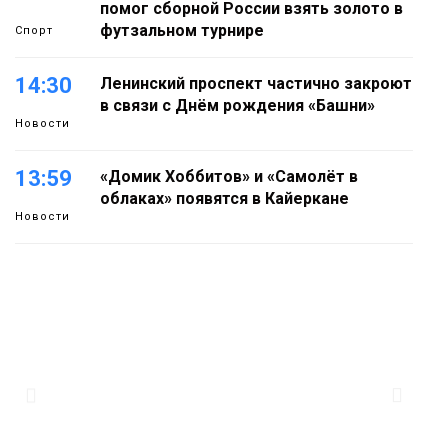
помог сборной России взять золото в
футзальном турнире
Спорт
14:30
Ленинский проспект частично закроют
в связи с Днём рождения «Башни»
Новости
13:59
«Домик Хоббитов» и «Самолёт в
облаках» появятся в Кайеркане
Новости
13:08
Предстоящие выходные в Норильске
будут зябкими, пасмурными и
дождливыми
Новости
12:32
Как в Норильске помогают женщинам
из исправительного центра
адаптироваться к жизни
Общество