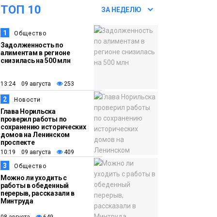
ТОП 10
07 августа
школьники
ЗА НЕДЕЛЮ
бесплатно отдохнут
1
Общество
на берегу Японского
Задолженность по
моря
Образование
алиментам в регионе
снизилась на 500 млн
16:41
Зелёный курс
13:24 09 августа
253
07 августа
Норильска: новые
2
скверы и тысячи
Новости
Глава Норильска
растений появятся по
проверил работы по
всему городу
сохранению исторических
Новости
домов на Ленинском
проспекте
10:19 09 августа
409
15:56
Итальянский шеф-
07 августа
повар Федерико
3
Общество
Можно ли уходить с
Арнальди изучает
работы в обеденный
кухню и прошлое
перерыв, рассказали в
Минтруда
Норильска
Еда