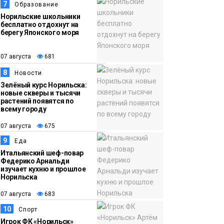
7
Образование
Норильские школьники
бесплатно отдохнут на
берегу Японского моря
07 августа
681
8
Новости
Зелёный курс Норильска:
новые скверы и тысячи
растений появятся по
всему городу
07 августа
675
9
Еда
Итальянский шеф-повар
Федерико Арнальди
изучает кухню и прошлое
Норильска
07 августа
683
10
Спорт
Игрок ФК «Норильск»