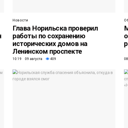
Новости
О
Глава Норильска проверил
М
н
работы по сохранению
о
исторических домов на
р
Ленинском проспекте
10:19 09 августа
409
08