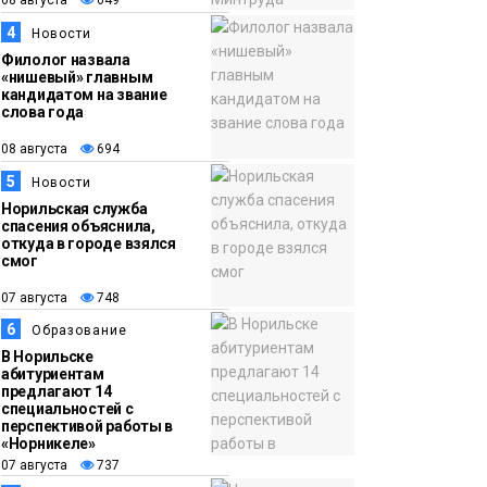
08 августа
649
15:11
Игрок ФК «Норильск»
4
Новости
07 августа
Артём Антошкин
Филолог назвала
«нишевый» главным
помог сборной России
кандидатом на звание
слова года
взять золото в
футзальном турнире
08 августа
694
Спорт
5
Новости
Норильская служба
спасения объяснила,
откуда в городе взялся
смог
07 августа
748
6
Образование
В Норильске
абитуриентам
предлагают 14
специальностей с
перспективой работы в
«Норникеле»
07 августа
737