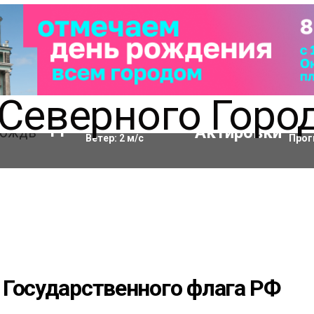
Влажность:
79
%
Акти
11
°C
Ветер:
2
м/с
Прог
 Государственного флага РФ