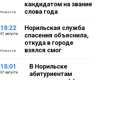
кандидатом на звание
слова года
Новости
18:22
Норильская служба
07 августа
спасения объяснила,
откуда в городе
взялся смог
Новости
18:01
В Норильске
07 августа
абитуриентам
предлагают 14
специальностей с
перспективой
работы в
«Норникеле»
Образование
17:25
Норильские