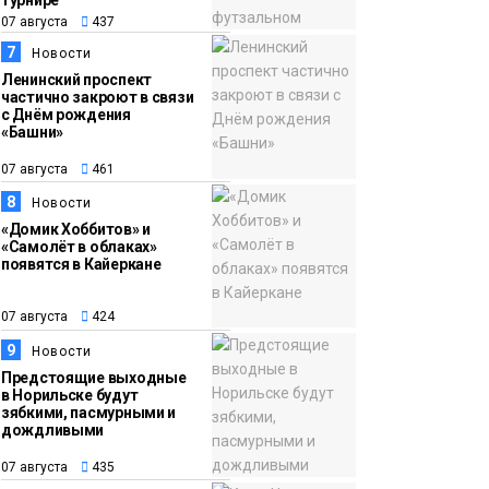
турнире
07 августа
437
7
Новости
Ленинский проспект
частично закроют в связи
с Днём рождения
«Башни»
07 августа
461
8
Новости
«Домик Хоббитов» и
«Самолёт в облаках»
появятся в Кайеркане
07 августа
424
9
Новости
Предстоящие выходные
в Норильске будут
зябкими, пасмурными и
дождливыми
07 августа
435