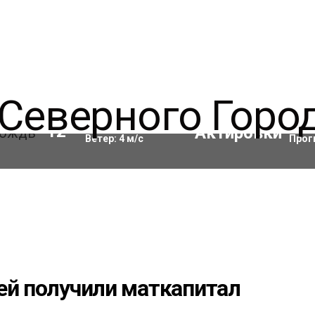
Влажность:
84
%
Акти
12
°C
Ветер:
4
м/с
Прог
ей получили маткапитал