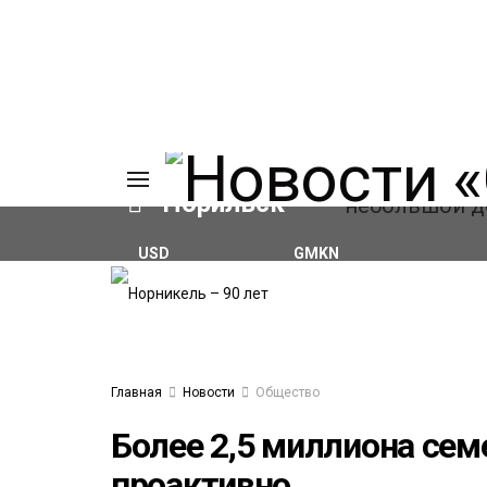
Норильск
USD
GMKN
₽82.17
(+0.93%)
₽124.64
(+0.52%)
ИЯ
А
Ы
А
ОВАНИЕ
Главная
Новости
Общество
ЛОВ
Более 2,5 миллиона сем
проактивно