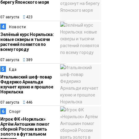
берегу Японского моря
12:32
Как в Норильске
07 августа
помогают женщинам
07 августа
423
из исправительного
4
Новости
центра
Зелёный курс Норильска:
новые скверы и тысячи
адаптироваться к
растений появятся по
жизни
всему городу
Общество
07 августа
389
5
Еда
Итальянский шеф-повар
Федерико Арнальди
изучает кухню и прошлое
Норильска
07 августа
446
6
Спорт
Игрок ФК «Норильск»
Артём Антошкин помог
сборной России взять
золото в футзальном