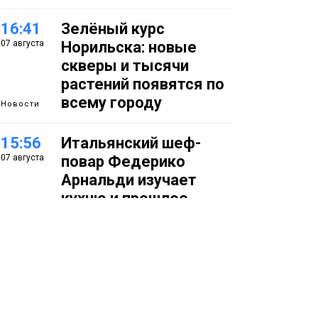
16:41
Зелёный курс
07 августа
Норильска: новые
скверы и тысячи
растений появятся по
всему городу
Новости
15:56
Итальянский шеф-
07 августа
повар Федерико
Арнальди изучает
кухню и прошлое
Норильска
Еда
15:11
Игрок ФК «Норильск»
07 августа
Артём Антошкин
помог сборной России
взять золото в