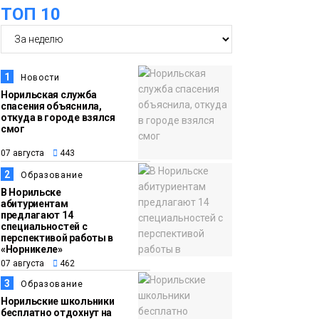
ТОП 10
футзальном турнире
Спорт
14:30
Ленинский проспект
07 августа
частично закроют в
1
Новости
связи с Днём
Норильская служба
спасения объяснила,
рождения «Башни»
Новости
откуда в городе взялся
смог
13:59
«Домик Хоббитов» и
07 августа
443
07 августа
«Самолёт в облаках»
2
Образование
появятся в Кайеркане
Новости
В Норильске
абитуриентам
предлагают 14
13:08
Предстоящие
специальностей с
перспективой работы в
07 августа
выходные в
«Норникеле»
Норильске будут
07 августа
462
зябкими, пасмурными
3
Образование
и дождливыми
Норильские школьники
Новости
бесплатно отдохнут на