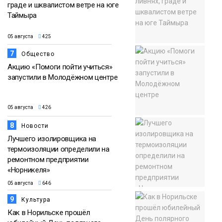
граде и шквалистом ветре на юге
Таймыра
05 августа
425
7
Общество
Акцию «Помоги пойти учиться»
запустили в Молодёжном центре
05 августа
426
8
Новости
Лучшего изолировщика на
термоизоляции определили на
ремонтном предприятии
«Норникеля»
05 августа
646
9
Культура
Как в Норильске прошёл