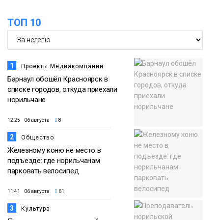
ТОП 10
1
Проекты Медиакомпании
Барнаул обошёл Красноярск в
списке городов, откуда приехали
норильчане
12:25 06 августа
8
2
Общество
Железному коню не место в
подъезде: где норильчанам
парковать велосипед
11:41 06 августа
61
3
Культура