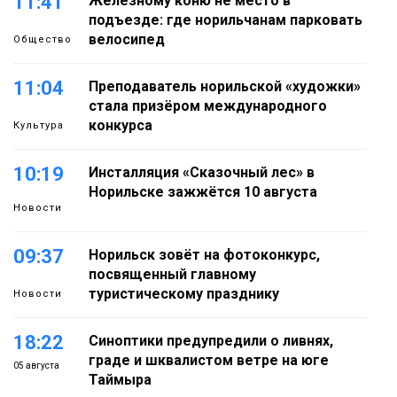
11:41
Железному коню не место в
подъезде: где норильчанам парковать
велосипед
Общество
11:04
Преподаватель норильской «художки»
стала призёром международного
конкурса
Культура
10:19
Инсталляция «Сказочный лес» в
Норильске зажжётся 10 августа
Новости
09:37
Норильск зовёт на фотоконкурс,
посвященный главному
туристическому празднику
Новости
18:22
Синоптики предупредили о ливнях,
граде и шквалистом ветре на юге
05 августа
Таймыра