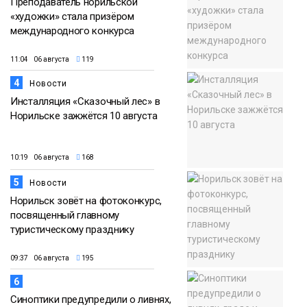
Преподаватель норильской
«художки» стала призёром
международного конкурса
11:04 06 августа
119
4
Новости
Инсталляция «Сказочный лес» в
Норильске зажжётся 10 августа
10:19 06 августа
168
5
Новости
Норильск зовёт на фотоконкурс,
посвященный главному
туристическому празднику
09:37 06 августа
195
6
Синоптики предупредили о ливнях,