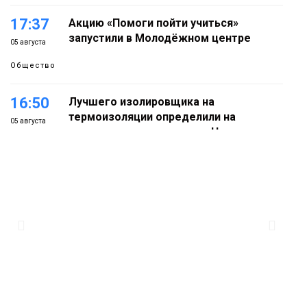
17:37
Акцию «Помоги пойти учиться»
запустили в Молодёжном центре
05 августа
Общество
16:50
Лучшего изолировщика на
термоизоляции определили на
05 августа
ремонтном предприятии «Норникеля»
Новости
16:07
Как в Норильске прошёл юбилейный
День полярного жирафа
05 августа
Культура
15:22
Енисей проверил на прочность: в
Дудинке впервые состоялся заплыв X-
05 августа
WATERS на 12 км
Спорт