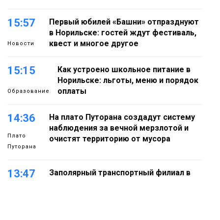
15:57
Первый юбилей «Башни» отпразднуют
в Норильске: гостей ждут фестиваль,
квест и многое другое
Новости
15:15
Как устроено школьное питание в
Норильске: льготы, меню и порядок
оплаты
Образование
14:36
На плато Путорана создадут систему
наблюдения за вечной мерзлотой и
Плато
очистят территорию от мусора
Путорана
13:47
Заполярный транспортный филиал в
Дудинке заасфальтировал 47 тысяч
«квадратов» грузовых площадок
Новости