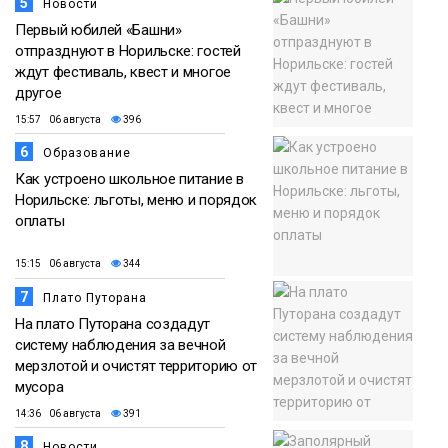
5
Новости
Первый юбилей «Башни»
отпразднуют в Норильске: гостей
ждут фестиваль, квест и многое
другое
15:57 06 августа
396
6
Образование
Как устроено школьное питание в
Норильске: льготы, меню и порядок
оплаты
15:15 06 августа
344
7
Плато Путорана
На плато Путорана создадут
систему наблюдения за вечной
мерзлотой и очистят территорию от
мусора
14:36 06 августа
391
8
Новости