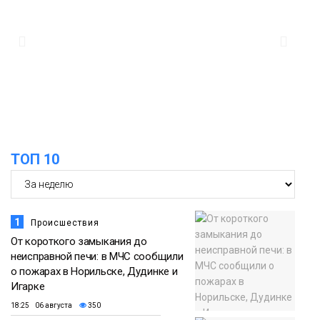
13:10
В Норильске лыжную базу «Оль-Гуль»
закрыли из-за появления медведя
Животные
12:25
Барнаул обошёл Красноярск в
списке городов, откуда приехали
Проекты
норильчане
Медиакомпании
ТОП 10
1
Происшествия
От короткого замыкания до
неисправной печи: в МЧС сообщили
о пожарах в Норильске, Дудинке и
Игарке
18:25 06 августа
350