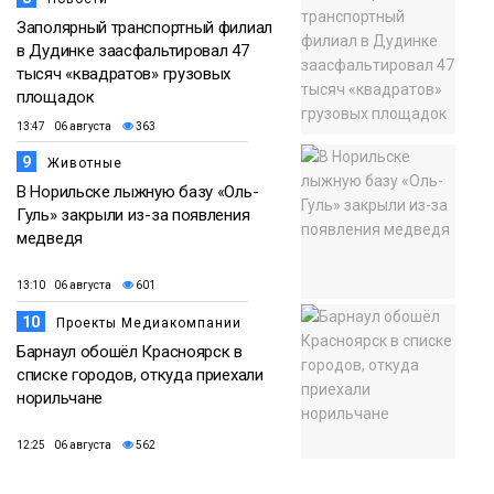
Заполярный транспортный филиал
в Дудинке заасфальтировал 47
тысяч «квадратов» грузовых
площадок
13:47 06 августа
363
9
Животные
В Норильске лыжную базу «Оль-
Гуль» закрыли из-за появления
медведя
13:10 06 августа
601
10
Проекты Медиакомпании
Барнаул обошёл Красноярск в
списке городов, откуда приехали
норильчане
12:25 06 августа
562