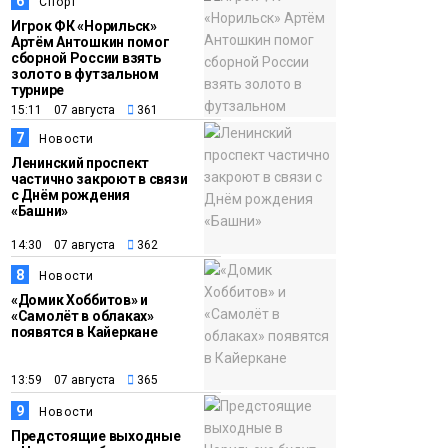
6
Спорт
Игрок ФК «Норильск»
Артём Антошкин помог
сборной России взять
золото в футзальном
турнире
15:11 07 августа
361
7
Новости
Ленинский проспект
частично закроют в связи
с Днём рождения
«Башни»
14:30 07 августа
362
8
Новости
«Домик Хоббитов» и
«Самолёт в облаках»
появятся в Кайеркане
13:59 07 августа
365
9
Новости
Предстоящие выходные