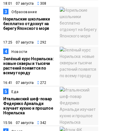
18:01 07 августа
308
12:32
Как в Норильске
3
Образование
помогают женщинам
Норильские школьники
из исправительного
бесплатно отдохнут на
берегу Японского моря
центра
адаптироваться к
17:25 07 августа
292
жизни
Общество
4
Новости
Зелёный курс Норильска:
новые скверы и тысячи
растений появятся по
всему городу
16:41 07 августа
272
5
Еда
Итальянский шеф-повар
Федерико Арнальди
изучает кухню и прошлое
Норильска
15:56 07 августа
342