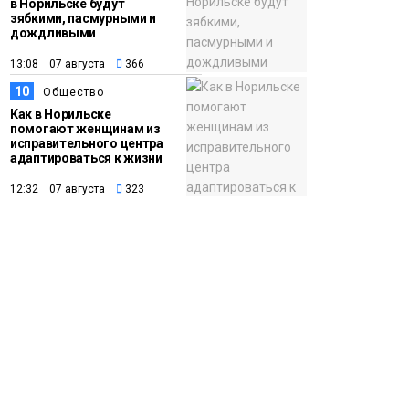
в Норильске будут
зябкими, пасмурными и
дождливыми
13:08 07 августа
366
10
Общество
Как в Норильске
помогают женщинам из
исправительного центра
адаптироваться к жизни
12:32 07 августа
323