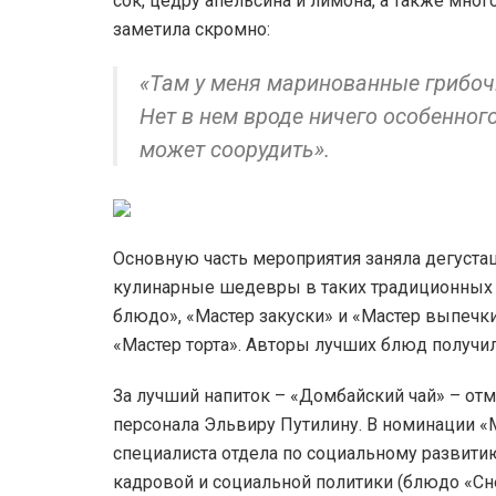
сок, цедру апельсина и лимона, а также мног
заметила скромно:
«Там у меня маринованные грибочк
Нет в нем вроде ничего особенног
может соорудить».
Основную часть мероприятия заняла дегуст
кулинарные шедевры в таких традиционных н
блюдо», «Мастер закуски» и «Мастер выпечки
«Мастер торта». Авторы лучших блюд получи
За лучший напиток – «Домбайский чай» – от
персонала Эльвиру Путилину. В номинации «
специалиста отдела по социальному развити
кадровой и социальной политики (блюдо «Сн