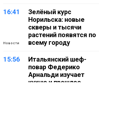
16:41
Зелёный курс
Норильска: новые
скверы и тысячи
растений появятся по
всему городу
Новости
15:56
Итальянский шеф-
повар Федерико
Арнальди изучает
кухню и прошлое
Норильска
Еда
15:11
Игрок ФК «Норильск»
Артём Антошкин
помог сборной России
взять золото в