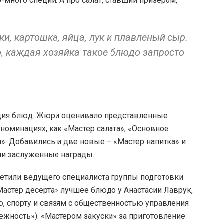
о-много специй. А про салат, ставший призером,
и, картошка, яйца, лук и плавленый сыр.
о, каждая хозяйка такое блюдо запросто
ация блюд. Жюри оценивало представленные
оминациях, как «Мастер салата», «Основное
». Добавились и две новые – «Мастер напитка» и
ли заслуженные награды.
метили ведущего специалиста группы подготовки
Мастер десерта» лучшее блюдо у Анастасии Лаврук,
ю, спорту и связям с общественностью управления
ежность»). «Мастером закуски» за приготовление