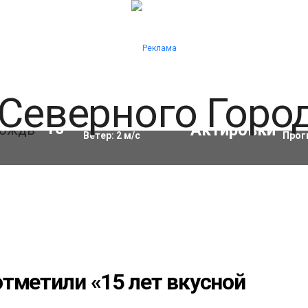
Влажность:
98
%
Акти
10
°C
Ветер:
2
м/с
Прог
тметили «15 лет вкусной