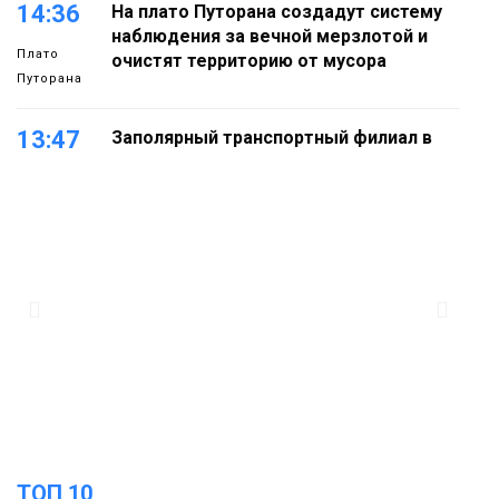
14:36
На плато Путорана создадут систему
наблюдения за вечной мерзлотой и
Плато
очистят территорию от мусора
Путорана
13:47
Заполярный транспортный филиал в
Дудинке заасфальтировал 47 тысяч
«квадратов» грузовых площадок
Новости
13:10
В Норильске лыжную базу «Оль-Гуль»
закрыли из-за появления медведя
Животные
12:25
Барнаул обошёл Красноярск в
списке городов, откуда приехали
Проекты
норильчане
Медиакомпании
ТОП 10