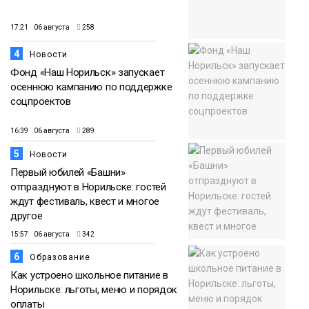
17:21 06 августа
258
4
Новости
Фонд «Наш Норильск» запускает
осеннюю кампанию по поддержке
соцпроектов
16:39 06 августа
289
5
Новости
Первый юбилей «Башни»
отпразднуют в Норильске: гостей
ждут фестиваль, квест и многое
другое
15:57 06 августа
342
6
Образование
Как устроено школьное питание в
Норильске: льготы, меню и порядок
оплаты