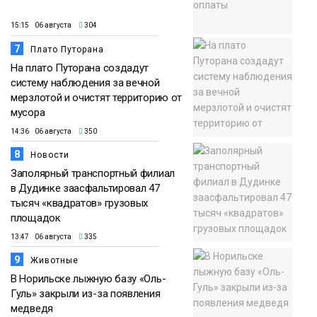
15:15 06 августа
304
7
Плато Путорана
На плато Путорана создадут
систему наблюдения за вечной
мерзлотой и очистят территорию от
мусора
14:36 06 августа
350
8
Новости
Заполярный транспортный филиал
в Дудинке заасфальтировал 47
тысяч «квадратов» грузовых
площадок
13:47 06 августа
335
9
Животные
В Норильске лыжную базу «Оль-
Гуль» закрыли из-за появления
медведя