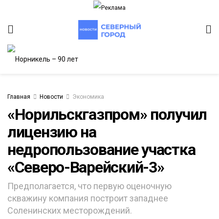
Главная
Новости
Экономика
«Норильскгазпром» получил
лицензию на
ИТЕТ
недропользование участка
«Северо-Варейский-3»
Предполагается, что первую оценочную
скважину компания построит западнее
Соленинских месторождений.