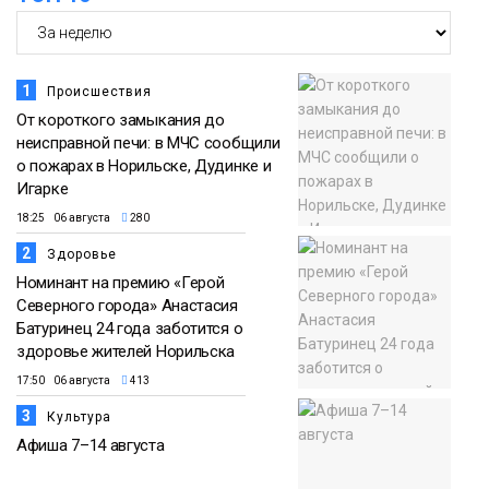
1
Происшествия
От короткого замыкания до
неисправной печи: в МЧС сообщили
о пожарах в Норильске, Дудинке и
Игарке
18:25 06 августа
280
2
Здоровье
Номинант на премию «Герой
Северного города» Анастасия
Батуринец 24 года заботится о
здоровье жителей Норильска
17:50 06 августа
413
3
Культура
Афиша 7–14 августа