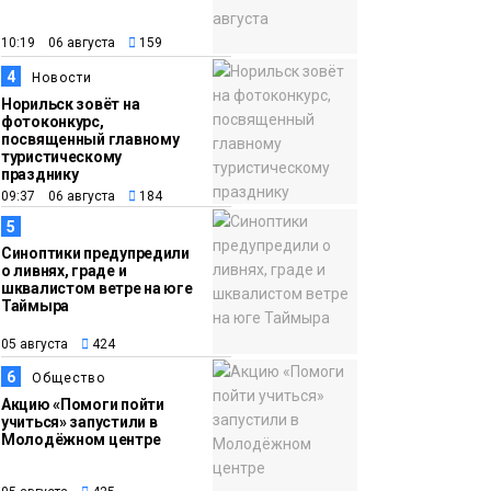
12 км
Спорт
10:19 06 августа
159
15:00
Юбилейный X-WATERS
4
Новости
05 августа
собрал в Дудинке
Норильск зовёт на
более 120 пловцов со
фотоконкурс,
посвященный главному
всей России
Фото
туристическому
празднику
09:37 06 августа
184
5
Синоптики предупредили
о ливнях, граде и
шквалистом ветре на юге
Таймыра
05 августа
424
6
Общество
Акцию «Помоги пойти
учиться» запустили в
Молодёжном центре