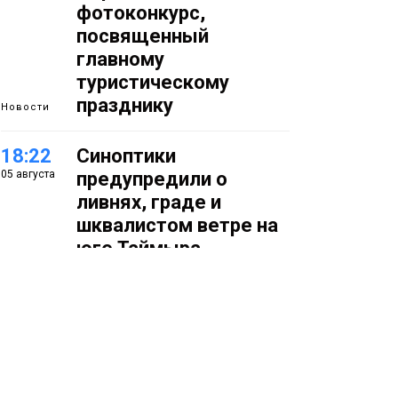
фотоконкурс,
посвященный
главному
туристическому
празднику
Новости
18:22
Синоптики
05 августа
предупредили о
ливнях, граде и
шквалистом ветре на
юге Таймыра
17:37
Акцию «Помоги пойти
05 августа
учиться» запустили в
Молодёжном центре
Общество
16:50
Лучшего