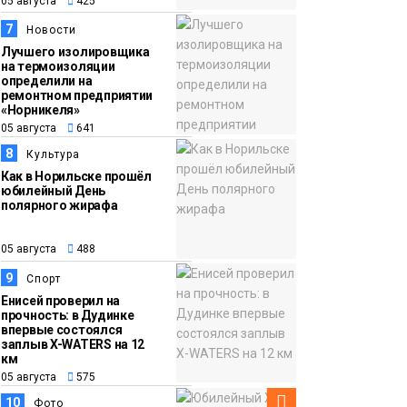
05 августа
425
7
Новости
Лучшего изолировщика
на термоизоляции
определили на
ремонтном предприятии
«Норникеля»
05 августа
641
8
Культура
Как в Норильске прошёл
юбилейный День
полярного жирафа
05 августа
488
9
Спорт
Енисей проверил на
прочность: в Дудинке
впервые состоялся
заплыв X-WATERS на 12
км
05 августа
575
10
Фото