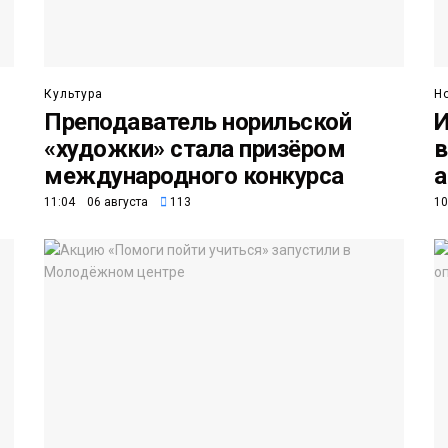
Культура
Н
Преподаватель норильской
И
«художки» стала призёром
в
международного конкурса
а
11:04 06 августа
113
10