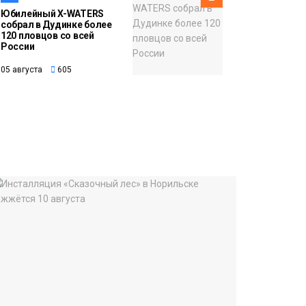
Юбилейный X-WATERS
собрал в Дудинке более
120 пловцов со всей
России
05 августа
605