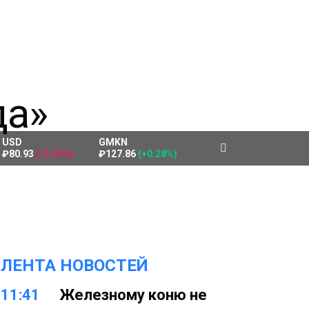
USD
GMKN
₽80.93
(-0.25%)
₽127.86
(+0.28%)
ЛЕНТА НОВОСТЕЙ
11:41
Железному коню не