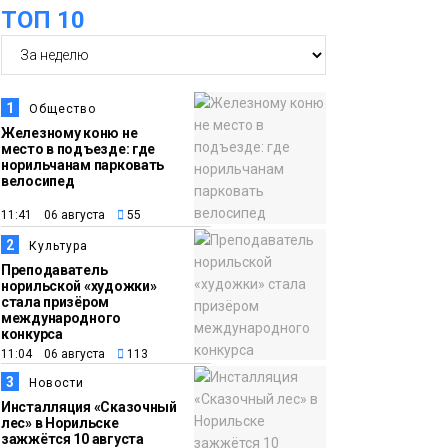
ТОП 10
05 августа
изолировщика на
термоизоляции
определили на
ремонтном
1
Общество
предприятии
Железному коню не
место в подъезде: где
«Норникеля»
Новости
норильчанам парковать
велосипед
16:07
Как в Норильске
11:41 06 августа
55
05 августа
прошёл юбилейный
2
Культура
День полярного
Преподаватель
жирафа
норильской «художки»
Культура
стала призёром
международного
конкурса
15:22
Енисей проверил на
11:04 06 августа
113
05 августа
прочность: в Дудинке
3
Новости
впервые состоялся
Инсталляция «Сказочный
заплыв X-WATERS на
лес» в Норильске
зажжётся 10 августа