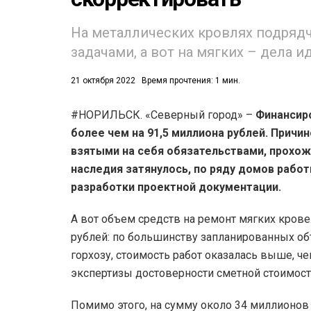
На металлических кровлях подряд
задачами, а вот на мягких – дела и
21 октября 2022
Время прочтения: 1 мин.
#НОРИЛЬСК. «Северный город» –
Финансир
52)
более чем на 91,5 миллиона рублей. Причин
558)
взятыми на себя обязательствами, прохо
наследия затянулось, по ряду домов работ
разработки проектной документации.
А вот объем средств на ремонт мягких кровел
рублей: по большинству запланированных об
горхозу, стоимость работ оказалась выше, ч
экспертизы достоверности сметной стоимост
Помимо этого, на сумму около 34 миллионов 