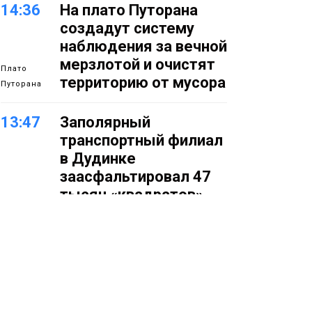
14:36
На плато Путорана
создадут систему
наблюдения за вечной
мерзлотой и очистят
Плато
территорию от мусора
Путорана
13:47
Заполярный
транспортный филиал
в Дудинке
заасфальтировал 47
тысяч «квадратов»
грузовых площадок
Новости
13:10
В Норильске лыжную
базу «Оль-Гуль»
закрыли из-за
появления медведя
Животные