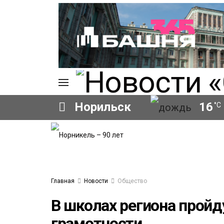
Норильск
16
°C
ИЯ
А
Ы
А
ОВАНИЕ
Главная
Новости
Общество
ОВ
В школах региона пройд
грамотности