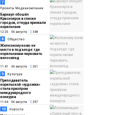
7
Проекты Медиакомпании
Барнаул обошёл
Красноярск в списке
городов, откуда приехали
норильчане
12:25 06 августа
348
8
Общество
Железному коню не
место в подъезде: где
норильчанам парковать
велосипед
11:41 06 августа
261
9
Культура
Преподаватель
норильской «художки»
стала призёром
международного
конкурса
11:04 06 августа
297
10
Новости