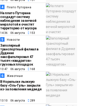
международного
15:15 06 августа
131
конкурса
4
Культура
Плато Путорана
На плато Путорана
создадут систему
10:19
Иллюминация
наблюдения за вечной
мерзлотой и очистят
«Сказочный лес» в
территорию от мусора
Норильске зажжётся
14:36 06 августа
153
10 августа
Новости
5
Новости
Заполярный
транспортный филиал в
Дудинке
заасфальтировал 47
тысяч «квадратов»
грузовых площадок
13:47 06 августа
168
6
Животные
В Норильске лыжную
базу «Оль-Гуль» закрыли
из-за появления медведя
13:10 06 августа
289