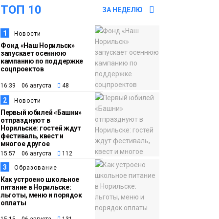
ТОП 10
ЗА НЕДЕЛЮ
12:25
Барнаул обошёл
1
Новости
Красноярск в
Фонд «Наш Норильск»
списке городов,
запускает осеннюю
откуда приехали
кампанию по поддержке
Проекты
соцпроектов
норильчане
Медиакомпании
16:39 06 августа
48
2
11:41
Железному коню не
Новости
Первый юбилей «Башни»
место в подъезде:
отпразднуют в
где норильчанам
Норильске: гостей ждут
фестиваль, квест и
парковать велосипед
Общество
многое другое
15:57 06 августа
112
11:04
Преподаватель
3
Образование
Как устроено школьное
норильской
питание в Норильске:
«художки» стала
льготы, меню и порядок
оплаты
призёром