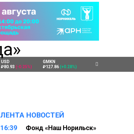
USD
GMKN
₽80.93
(-0.25%)
₽127.86
(+0.28%)
ЛЕНТА НОВОСТЕЙ
16:39
Фонд «Наш Норильск»