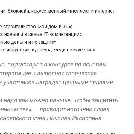
и: блокчейн, искусственный интеллект и интернет
 строительство: мой дом в 3D»;
: новые и важные IT-компетенции»;
ные деньги и их защита»;
индустрий: культура, медиа, искусство».
ю, поучаствуют в конкурсе по основам
естирование и выполнят творческие
х участников наградят ценными призами.
и надо как можно раньше, чтобы защитить
енничества», – приводит источник слова
асноярского края Николая Распопина.
т больше узнать про новые направления, которые