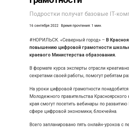
Подростки получат базовые IT-ком
16 сентября 2022
Время прочтения: 1 мин.
#НОРИЛЬСК. «Северный город» –
В Красноя
повышению цифровой грамотности школьн
52)
краевого Министерства образования.
558)
В формате курса эксперты отрасли креативно
секретами своей работы, помогут ребятам ра
На уроки цифровой грамотности понадобится 
Молодежного правительства Красноярского к
края смогут посетить вебинары по развитию
сфере цифровой экономики, блокчейна.
Всего запланировано пять онлайн-уроков с 