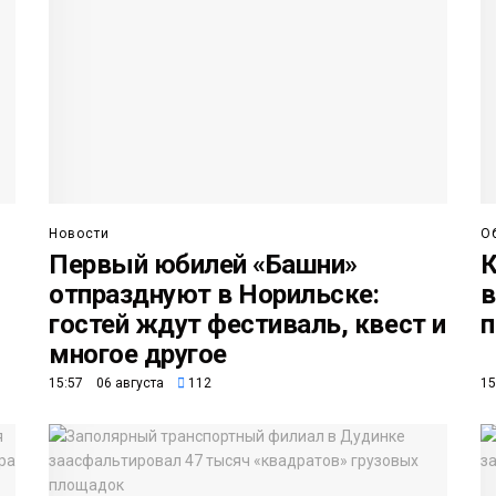
Новости
О
Первый юбилей «Башни»
К
отпразднуют в Норильске:
в
гостей ждут фестиваль, квест и
п
многое другое
15:57 06 августа
112
15