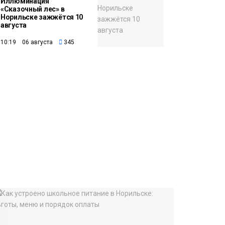
Иллюминация
«Сказочный лес» в
Норильске зажжётся 10
августа
10:19 06 августа
345