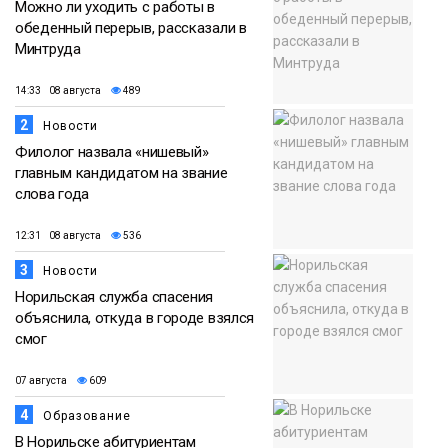
Можно ли уходить с работы в
обеденный перерыв, рассказали в
Минтруда
14:33 08 августа
489
2
Новости
Филолог назвала «нишевый»
главным кандидатом на звание
слова года
12:31 08 августа
536
3
Новости
Норильская служба спасения
объяснила, откуда в городе взялся
смог
07 августа
609
4
Образование
В Норильске абитуриентам