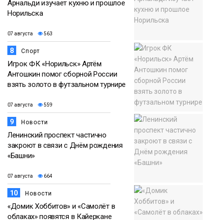
Арнальди изучает кухню и прошлое
Норильска
07 августа
563
8
Спорт
Игрок ФК «Норильск» Артём
Антошкин помог сборной России
взять золото в футзальном турнире
07 августа
559
9
Новости
Ленинский проспект частично
закроют в связи с Днём рождения
«Башни»
07 августа
664
10
Новости
«Домик Хоббитов» и «Самолёт в
облаках» появятся в Кайеркане