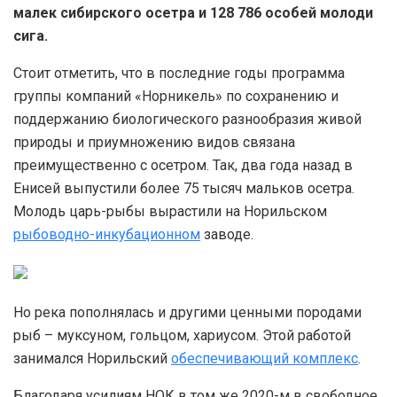
малек сибирского осетра и 128 786 особей молоди
сига.
Стоит отметить, что в последние годы программа
группы компаний «Норникель» по сохранению и
поддержанию биологического разнообразия живой
природы и приумножению видов связана
преимущественно с осетром. Так, два года назад в
Енисей выпустили более 75 тысяч мальков осетра.
Молодь царь-рыбы вырастили на Норильском
рыбоводно-инкубационном
заводе.
Но река пополнялась и другими ценными породами
рыб – муксуном, гольцом, хариусом. Этой работой
занимался Норильский
обеспечивающий комплекс
.
Благодаря усилиям НОК в том же 2020-м в свободное