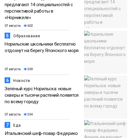
предлагают 14 специальностей с
перспективой работы в
«Норникеле»
07 августа
602
5
Образование
Норильские школьники бесплатно
отдохнут на берегу Японского моря
07 августа
569
6
Новости
Зелёный курс Норильска: новые
скверы и тысячи растений появятся
по всему городу
07 августа
534
7
Еда
Итальянский шеф-повар Федерико