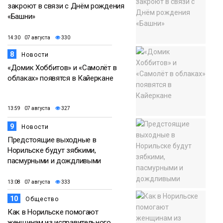
закроют в связи с Днём рождения
«Башни»
14:30 07 августа
330
8
Новости
«Домик Хоббитов» и «Самолёт в
облаках» появятся в Кайеркане
13:59 07 августа
327
9
Новости
Предстоящие выходные в
Норильске будут зябкими,
пасмурными и дождливыми
13:08 07 августа
333
10
Общество
Как в Норильске помогают
женщинам из исправительного