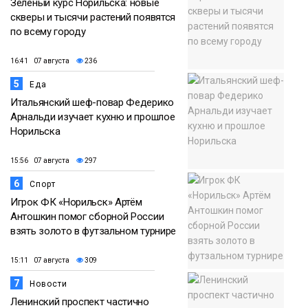
Зелёный курс Норильска: новые
скверы и тысячи растений появятся
по всему городу
16:41 07 августа
236
5
Еда
Итальянский шеф-повар Федерико
Арнальди изучает кухню и прошлое
Норильска
15:56 07 августа
297
6
Спорт
Игрок ФК «Норильск» Артём
Антошкин помог сборной России
взять золото в футзальном турнире
15:11 07 августа
309
7
Новости
Ленинский проспект частично