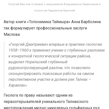
Георгий Маслов (справа) с академиком Владимиром Смирновым и
геологом Гавриилом Варенёй
Автор книги «Топонимика Таймыра» Анна Барболина
так формулирует профессиональные заслуги
Маслова:
«Георгий Дмитриевич впервые в практике геологии
1958–1960-х применил учение о глубинных разломах
к конкретной геологической ситуации района,
выделил Норильский глубинный
рудоконтролирующий разлом, что позволило
сконцентрировать поисковые работы на самом
перспективном участке в долине рек Талнах –
Хараелах».
Геолога по праву называют одним из
первооткрывателей уникального Талнахского
месторождения медно-никелевых сульфидных руд.