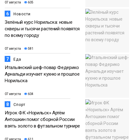
07 августа
605
6
Новости
Зелёный курс Норильска: новые
скверы и тысячи растений появятся
по всему городу
07 августа
581
7
Еда
Итальянский шеф-повар Федерико
Арнальди изучает кухню и прошлое
Норильска
07 августа
604
8
Спорт
Игрок ФК «Норильск» Артём
Антошкин помог сборной России
взять золото в футзальном турнире
07 августа
611