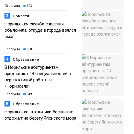
08 августа
603
3
Новости
Норильская служба спасения
объяснила, откуда в городе взялся
смог
07 августа
658
4
Образование
В Норильске абитуриентам
предлагают 14 специальностей с
перспективой работы в
«Норникеле»
07 августа
649
5
Образование
Норильские школьники бесплатно
отдохнут на берегу Японского моря