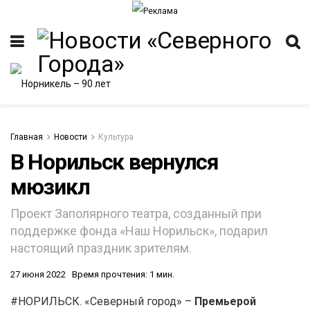
Главная
Новости
Культура
В Норильск вернулся
мюзикл
ИТЕТ
Проект Заполярного театра, созданный при
поддержке фонда «Наш Норильск», подарил
настоящий праздник зрителям.
27 июня 2022
Время прочтения: 1 мин.
#НОРИЛЬСК. «Северный город» –
Премьерой