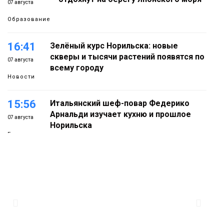
07 августа
Образование
16:41
Зелёный курс Норильска: новые
скверы и тысячи растений появятся по
07 августа
всему городу
Новости
15:56
Итальянский шеф-повар Федерико
Арнальди изучает кухню и прошлое
07 августа
Норильска
Еда
15:11
Игрок ФК «Норильск» Артём Антошкин
помог сборной России взять золото в
07 августа
футзальном турнире
Спорт
14:30
Ленинский проспект частично закроют