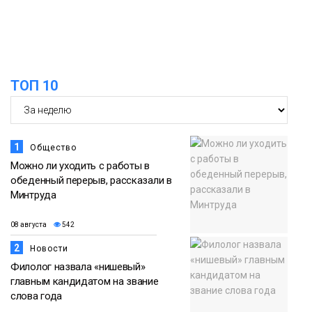
в связи с Днём рождения «Башни»
07 августа
Новости
13:59
«Домик Хоббитов» и «Самолёт в
ТОП 10
облаках» появятся в Кайеркане
07 августа
Новости
1
Общество
Можно ли уходить с работы в
обеденный перерыв, рассказали в
Минтруда
08 августа
542
2
Новости
Филолог назвала «нишевый»
главным кандидатом на звание
слова года