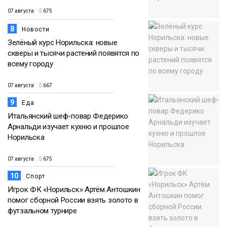
07 августа
675
8
Новости
Зелёный курс Норильска: новые
скверы и тысячи растений появятся по
всему городу
07 августа
667
9
Еда
Итальянский шеф-повар Федерико
Арнальди изучает кухню и прошлое
Норильска
07 августа
675
10
Спорт
Игрок ФК «Норильск» Артём Антошкин
помог сборной России взять золото в
футзальном турнире