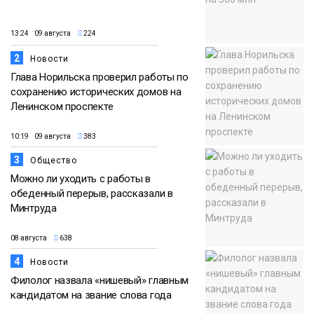
13:24 09 августа
224
2
Новости
Глава Норильска проверил работы по
сохранению исторических домов на
Ленинском проспекте
10:19 09 августа
383
3
Общество
Можно ли уходить с работы в
обеденный перерыв, рассказали в
Минтруда
08 августа
638
4
Новости
Филолог назвала «нишевый» главным
кандидатом на звание слова года