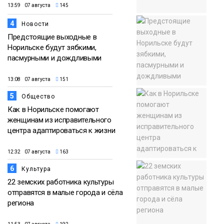
13:59 07 августа
145
4
Новости
Предстоящие выходные в
Норильске будут зябкими,
пасмурными и дождливыми
13:08 07 августа
151
5
Общество
Как в Норильске помогают
женщинам из исправительного
центра адаптироваться к жизни
12:32 07 августа
163
6
Культура
22 земских работника культуры
отправятся в малые города и сёла
региона