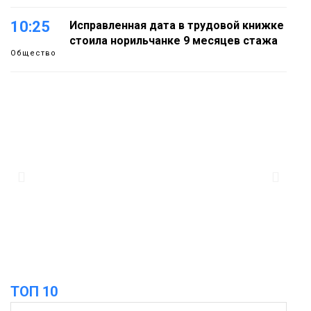
10:25
Исправленная дата в трудовой книжке
стоила норильчанке 9 месяцев стажа
Общество
09:36
Жителей Норильска обвиняют в
организации подпольного казино
Новости
18:25
От короткого замыкания до
неисправной печи: в МЧС сообщили
06 августа
о пожарах в Норильске, Дудинке и
Игарке
Происшествия
ТОП 10