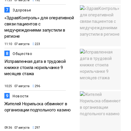
11:53 07 августа
192
7
Здоровье
«ЗдравКонтроль» для оперативной
связи пациентов с
медучреждениями запустили в
регионе
11:10 07 августа
223
8
Общество
Исправленная дата в трудовой
книжке стоила норильчанке 9
месяцев стажа
10:25 07 августа
296
9
Новости
Жителей Норильска обвиняют в
организации подпольного казино
09:36 07 августа
297