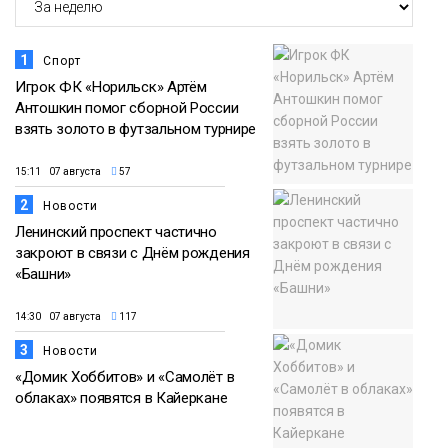
1
Спорт
Игрок ФК «Норильск» Артём
Антошкин помог сборной России
взять золото в футзальном турнире
15:11 07 августа
57
2
Новости
Ленинский проспект частично
закроют в связи с Днём рождения
«Башни»
14:30 07 августа
117
3
Новости
«Домик Хоббитов» и «Самолёт в
облаках» появятся в Кайеркане