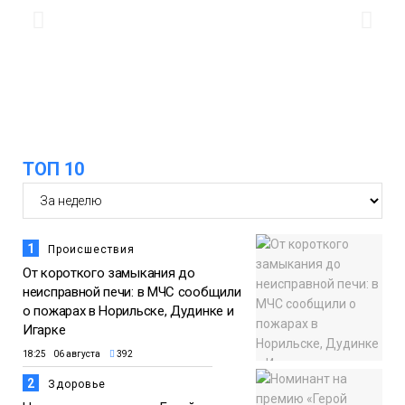
Животные
12:25
Барнаул обошёл Красноярск в
списке городов, откуда приехали
Проекты
норильчане
Медиакомпании
ТОП 10
1
Происшествия
От короткого замыкания до
неисправной печи: в МЧС сообщили
о пожарах в Норильске, Дудинке и
Игарке
18:25 06 августа
392
2
Здоровье