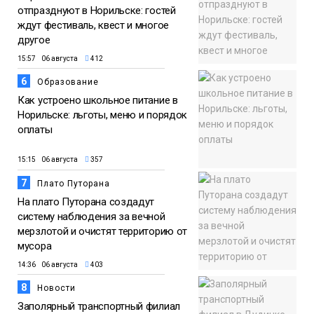
отпразднуют в Норильске: гостей
ждут фестиваль, квест и многое
другое
15:57 06 августа
412
6
Образование
Как устроено школьное питание в
Норильске: льготы, меню и порядок
оплаты
15:15 06 августа
357
7
Плато Путорана
На плато Путорана создадут
систему наблюдения за вечной
мерзлотой и очистят территорию от
мусора
14:36 06 августа
403
8
Новости
Заполярный транспортный филиал