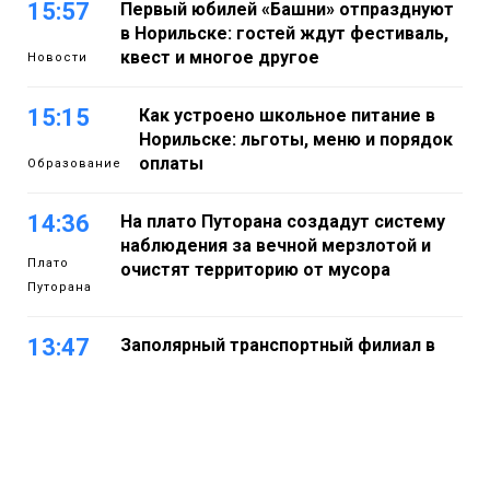
15:57
Первый юбилей «Башни» отпразднуют
в Норильске: гостей ждут фестиваль,
квест и многое другое
Новости
15:15
Как устроено школьное питание в
Норильске: льготы, меню и порядок
оплаты
Образование
14:36
На плато Путорана создадут систему
наблюдения за вечной мерзлотой и
Плато
очистят территорию от мусора
Путорана
13:47
Заполярный транспортный филиал в
Дудинке заасфальтировал 47 тысяч
«квадратов» грузовых площадок
Новости
13:10
В Норильске лыжную базу «Оль-Гуль»
закрыли из-за появления медведя