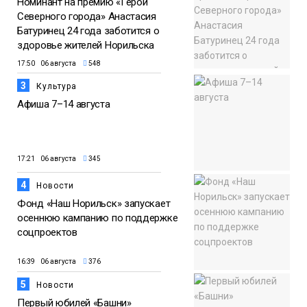
Номинант на премию «Герой
Северного города» Анастасия
Батуринец 24 года заботится о
здоровье жителей Норильска
17:50 06 августа
548
3
Культура
Афиша 7–14 августа
17:21 06 августа
345
4
Новости
Фонд «Наш Норильск» запускает
осеннюю кампанию по поддержке
соцпроектов
16:39 06 августа
376
5
Новости
Первый юбилей «Башни»