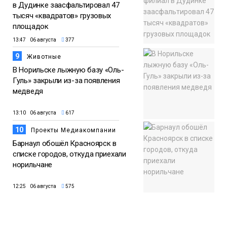
в Дудинке заасфальтировал 47
тысяч «квадратов» грузовых
площадок
13:47 06 августа
377
9
Животные
В Норильске лыжную базу «Оль-
Гуль» закрыли из-за появления
медведя
13:10 06 августа
617
10
Проекты Медиакомпании
Барнаул обошёл Красноярск в
списке городов, откуда приехали
норильчане
12:25 06 августа
575