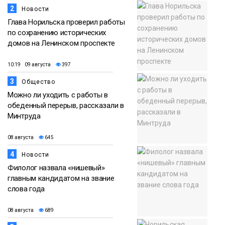
2
Новости
Глава Норильска проверил работы
по сохранению исторических
домов на Ленинском проспекте
10:19 09 августа
397
3
Общество
Можно ли уходить с работы в
обеденный перерыв, рассказали в
Минтруда
08 августа
645
4
Новости
Филолог назвала «нишевый»
главным кандидатом на звание
слова года
08 августа
689