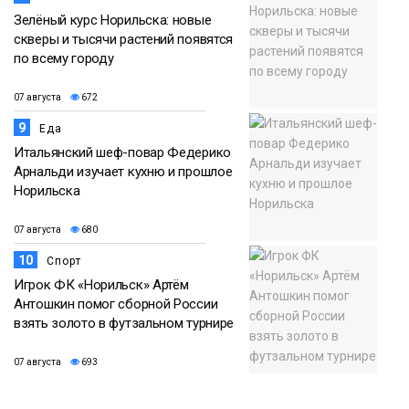
Зелёный курс Норильска: новые
скверы и тысячи растений появятся
по всему городу
07 августа
672
9
Еда
Итальянский шеф-повар Федерико
Арнальди изучает кухню и прошлое
Норильска
07 августа
680
10
Спорт
Игрок ФК «Норильск» Артём
Антошкин помог сборной России
взять золото в футзальном турнире
07 августа
693