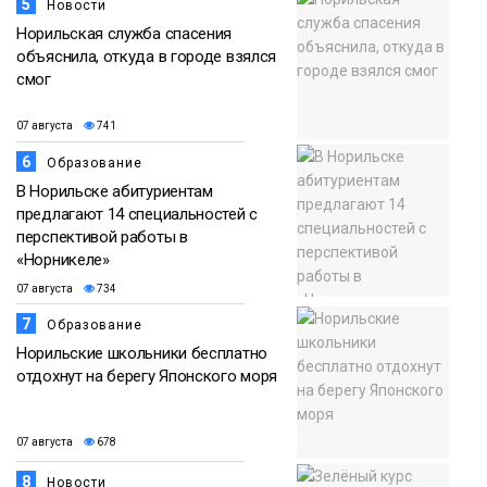
5
Новости
Норильская служба спасения
объяснила, откуда в городе взялся
смог
07 августа
741
6
Образование
В Норильске абитуриентам
предлагают 14 специальностей с
перспективой работы в
«Норникеле»
07 августа
734
7
Образование
Норильские школьники бесплатно
отдохнут на берегу Японского моря
07 августа
678
8
Новости