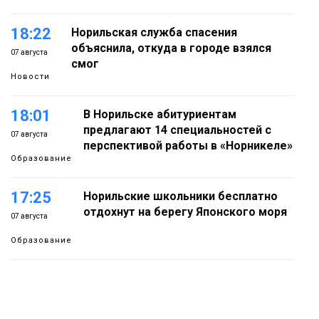
18:22
Норильская служба спасения
объяснила, откуда в городе взялся
07 августа
смог
Новости
18:01
В Норильске абитуриентам
предлагают 14 специальностей с
07 августа
перспективой работы в «Норникеле»
Образование
17:25
Норильские школьники бесплатно
отдохнут на берегу Японского моря
07 августа
Образование
16:41
Зелёный курс Норильска: новые
скверы и тысячи растений появятся по
07 августа
всему городу