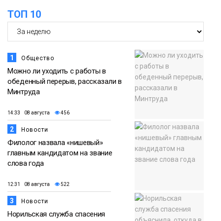
ТОП 10
Новости
1
Общество
Можно ли уходить с работы в
обеденный перерыв, рассказали в
Минтруда
14:33 08 августа
456
2
Новости
Филолог назвала «нишевый»
главным кандидатом на звание
слова года
12:31 08 августа
522
3
Новости
Норильская служба спасения