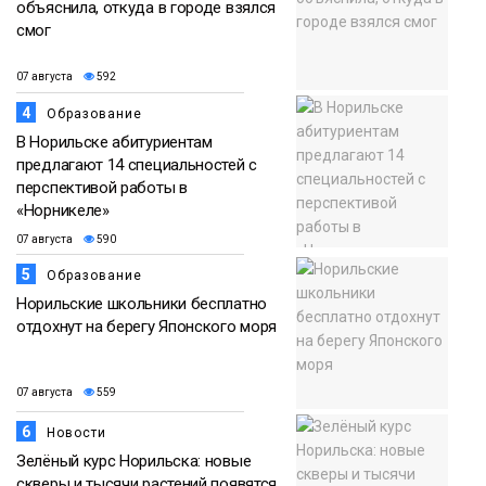
объяснила, откуда в городе взялся
смог
07 августа
592
4
Образование
В Норильске абитуриентам
предлагают 14 специальностей с
перспективой работы в
«Норникеле»
07 августа
590
5
Образование
Норильские школьники бесплатно
отдохнут на берегу Японского моря
07 августа
559
6
Новости
Зелёный курс Норильска: новые
скверы и тысячи растений появятся