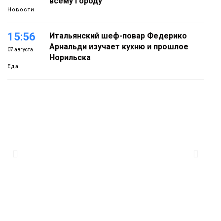
всему городу
Новости
15:56
Итальянский шеф-повар Федерико
Арнальди изучает кухню и прошлое
07 августа
Норильска
Еда
15:11
Игрок ФК «Норильск» Артём Антошкин
помог сборной России взять золото в
07 августа
футзальном турнире
Спорт
14:30
Ленинский проспект частично закроют
в связи с Днём рождения «Башни»
07 августа
Новости
13:59
«Домик Хоббитов» и «Самолёт в
облаках» появятся в Кайеркане
07 августа