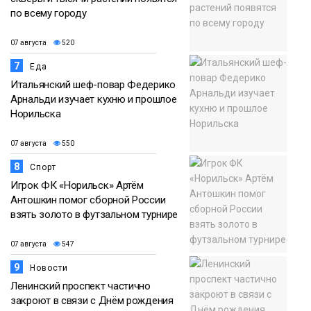
по всему городу
07 августа
520
7
Еда
Итальянский шеф-повар Федерико
Арнальди изучает кухню и прошлое
Норильска
07 августа
550
8
Спорт
Игрок ФК «Норильск» Артём
Антошкин помог сборной России
взять золото в футзальном турнире
07 августа
547
9
Новости
Ленинский проспект частично
закроют в связи с Днём рождения