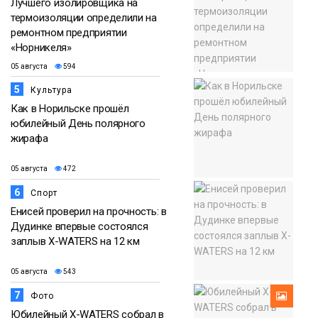
Лучшего изолировщика на
термоизоляции определили на
ремонтном предприятии
«Норникеля»
05 августа
594
5
Культура
Как в Норильске прошёл
юбилейный День полярного
жирафа
05 августа
472
6
Спорт
Енисей проверил на прочность: в
Дудинке впервые состоялся
заплыв X-WATERS на 12 км
05 августа
543
7
Фото
Юбилейный X-WATERS собрал в