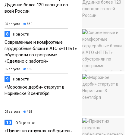
Дудинке более 120 пловцов со
всей России
05 августа
580
8
Новости
Современные и комфортные
гардеробные блоки в АТО «НПТБТ»
обустроили по программе
«Сделано с заботой»
05 августа
535
9
Новости
«Морозное дерби» стартует в
Норильске 3 сентября
05 августа
463
10
Общество
«Привет из отпуска»: победитель