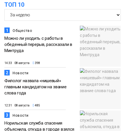
ТОП 10
Новости
1
Общество
Можно ли уходить с работы в
обеденный перерыв, рассказали в
Минтруда
14:33 08 августа
398
2
Новости
Филолог назвала «нишевый»
главным кандидатом на звание
слова года
12:31 08 августа
485
3
Новости
Норильская служба спасения
объяснила, откуда в городе взялся