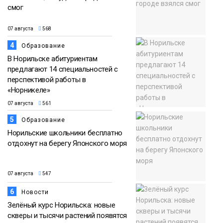
смог
07 августа
568
4
Образование
В Норильске абитуриентам
предлагают 14 специальностей с
перспективой работы в
«Норникеле»
07 августа
561
5
Образование
Норильские школьники бесплатно
отдохнут на берегу Японского моря
07 августа
547
6
Новости
Зелёный курс Норильска: новые
скверы и тысячи растений появятся