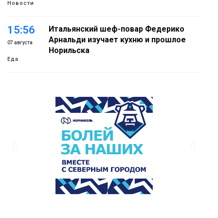
Новости
15:56
Итальянский шеф-повар Федерико
Арнальди изучает кухню и прошлое
07 августа
Норильска
Еда
15:11
Игрок ФК «Норильск» Артём Антошкин
помог сборной России взять золото в
07 августа
футзальном турнире
Спорт
14:30
Ленинский проспект частично закроют
в связи с Днём рождения «Башни»
07 августа
Новости
13:59
«Домик Хоббитов» и «Самолёт в
облаках» появятся в Кайеркане
07 августа