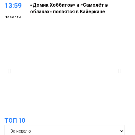
13:59
«Домик Хоббитов» и «Самолёт в
облаках» появятся в Кайеркане
Новости
13:08
Предстоящие выходные в Норильске
будут зябкими, пасмурными и
дождливыми
Новости
12:32
Как в Норильске помогают женщинам
из исправительного центра
адаптироваться к жизни
Общество
ТОП 10