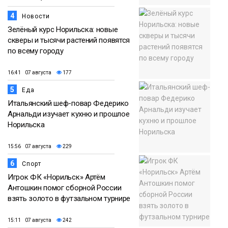
4
Новости
Зелёный курс Норильска: новые
скверы и тысячи растений появятся
по всему городу
16:41 07 августа
177
5
Еда
Итальянский шеф-повар Федерико
Арнальди изучает кухню и прошлое
Норильска
15:56 07 августа
229
6
Спорт
Игрок ФК «Норильск» Артём
Антошкин помог сборной России
взять золото в футзальном турнире
15:11 07 августа
242