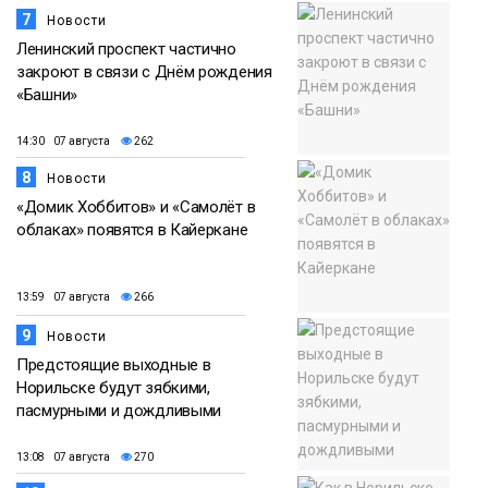
7
Новости
Ленинский проспект частично
закроют в связи с Днём рождения
«Башни»
14:30 07 августа
262
8
Новости
«Домик Хоббитов» и «Самолёт в
облаках» появятся в Кайеркане
13:59 07 августа
266
9
Новости
Предстоящие выходные в
Норильске будут зябкими,
пасмурными и дождливыми
13:08 07 августа
270