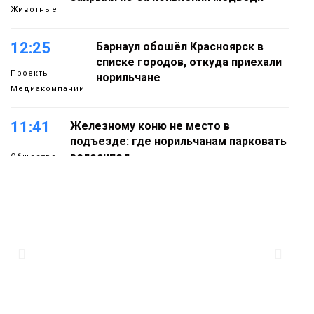
Животные
12:25
Барнаул обошёл Красноярск в
списке городов, откуда приехали
Проекты
норильчане
Медиакомпании
11:41
Железному коню не место в
подъезде: где норильчанам парковать
велосипед
Общество
11:04
Преподаватель норильской «художки»
стала призёром международного
конкурса
Культура
10:19
Иллюминация «Сказочный лес» в
Норильске зажжётся 10 августа
Новости