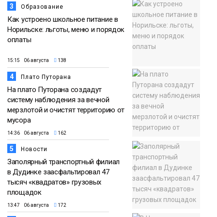
3
Образование
Как устроено школьное питание в
Норильске: льготы, меню и порядок
оплаты
15:15 06 августа
138
4
Плато Путорана
На плато Путорана создадут
систему наблюдения за вечной
мерзлотой и очистят территорию от
мусора
14:36 06 августа
162
5
Новости
Заполярный транспортный филиал
в Дудинке заасфальтировал 47
тысяч «квадратов» грузовых
площадок
13:47 06 августа
172