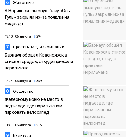
6
Животные
В Норильске лыжную базу «Оль-
Гуль» закрыли из-за появления
медведя
13:10 06 августа
294
7
Проекты Медиакомпании
Барнаул обошёл Красноярск в
списке городов, откуда приехали
норильчане
12:25 06 августа
359
8
Общество
Железному коню не место в
подъезде: где норильчанам
парковать велосипед
11:41 06 августа
265
9
Культура