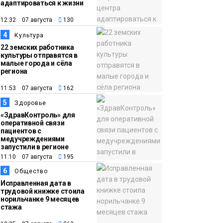
жителей Норильска
Здоровье
адаптироваться к жизни
12:32 07 августа
130
17:21
Афиша 7–14 августа
4
Культура
06 августа
22 земских работника
Культура
культуры отправятся в
малые города и сёла
региона
11:53 07 августа
162
5
Здоровье
«ЗдравКонтроль» для
оперативной связи
пациентов с
медучреждениями
запустили в регионе
11:10 07 августа
195
6
Общество
Исправленная дата в
трудовой книжке стоила
норильчанке 9 месяцев
стажа