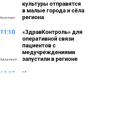
культуры отправятся
в малые города и сёла
региона
Культура
11:10
«ЗдравКонтроль» для
оперативной связи
пациентов с
медучреждениями
запустили в регионе
Здоровье
10:25
Исправленная дата в
трудовой книжке
стоила норильчанке 9
месяцев стажа
Общество
09:36
Жителей Норильска
обвиняют в