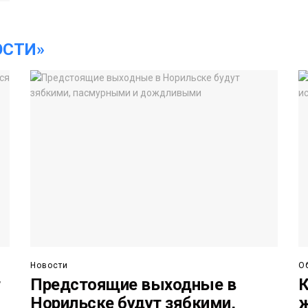
ОСТИ»
Новости
О
т
Предстоящие выходные в
К
Норильске будут зябкими,
ж