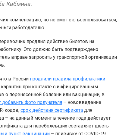
жба Кабмина.
лучил компенсацию, но не смог ею воспользоваться,
еньги работодателю.
перевозчик продлил действие билетов на
 работнику. Это должно быть подтверждено
тель вправе запросить у транспортной организации
ов.
 что в России
продлили правила профилактики
 карантин при контакте с инфицированным
тов о перенесенной болезни или вакцинации, в
т добавить фото получателя
– нововведение
QR-кодов,
срок действия сертификата
для
а – на данный момент в течение года действует
ертификата для переболевших составляет шесть
ный пункт вакцинации
– прививку от COVID-19