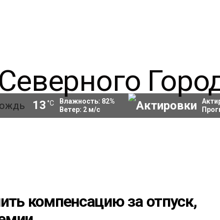
Влажность:
82
%
Акти
13
°C
Ветер:
2
м/с
Прог
ить компенсацию за отпуск,
демии