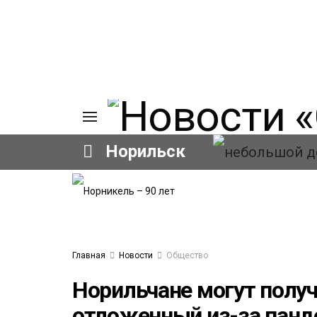
Норильск
ИЯ
А
Ы
А
ОВАНИЕ
Главная
Новости
Общество
ЛОВ
Норильчане могут получ
отложенный из-за пан