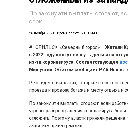
53)
По закону эти выплаты сгорают, е
срок.
558)
26 ноября 2021
Время прочтения: 1 мин.
#НОРИЛЬСК. «Северный город» –
Жители Кр
в 2022 году смогут вернуть деньги за отпу
из-за коронавируса. Соответствующее
пос
Мишустин. Об этом сообщает РИА Новости
Речь идет о выплатах, которые положены се
проезда и провоза багажа к месту отдыха и о
По закону эти выплаты сгорают, если работни
угрозы распространения коронавируса боль
отложить. Поэтому власти приняли решение п
защитить права граждан.