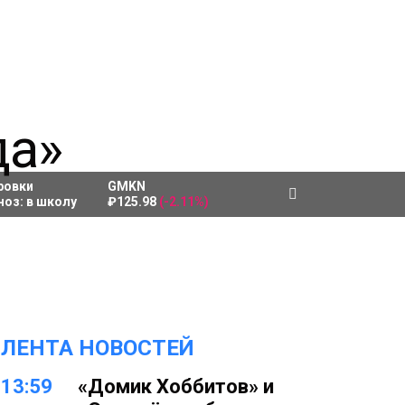
ровки
GMKN
ноз:
в школу
₽125.98
(-2.11%)
ЛЕНТА НОВОСТЕЙ
13:59
«Домик Хоббитов» и