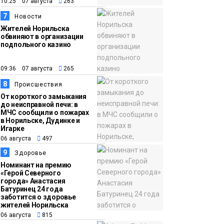
10:25 07 августа
263
7
Новости
Жителей Норильска
обвиняют в организации
подпольного казино
09:36 07 августа
265
8
Происшествия
От короткого замыкания
до неисправной печи: в
МЧС сообщили о пожарах
в Норильске, Дудинке и
Игарке
06 августа
497
9
Здоровье
Номинант на премию
«Герой Северного
города» Анастасия
Батуринец 24 года
заботится о здоровье
жителей Норильска
06 августа
815