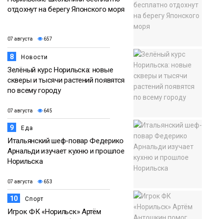
отдохнут на берегу Японского моря
07 августа
657
8
Новости
Зелёный курс Норильска: новые
скверы и тысячи растений появятся
по всему городу
07 августа
645
9
Еда
Итальянский шеф-повар Федерико
Арнальди изучает кухню и прошлое
Норильска
07 августа
653
10
Спорт
Игрок ФК «Норильск» Артём