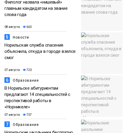
Филолог назвала «нишевый»
главным кандидатом на звание
слова года
08 августа
663
5
Новости
Норильская служба спасения
объяснила, откуда в городе взялся
смог
07 августа
720
6
Образование
В Норильске абитуриентам
предлагают 14 специальностей с
перспективой работы в
«Норникеле»
07 августа
707
7
Образование
Норильские школьники бесплатно