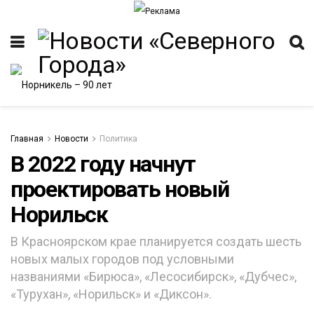
Главная
Новости
Политика
В 2022 году начнут
проектировать новый
ИТЕТ
Норильск
В Красноярском крае планируется создать шесть
новых малых городов под условными
названиями «Бирюса», «Лесосибирск», «Дубчес»,
«Турухан», «Норильск» и «Диксон».