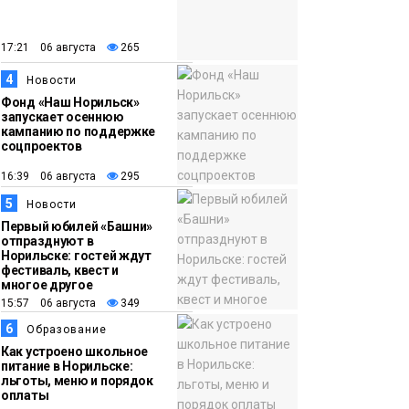
закрыли из-за
появления медведя
Животные
17:21 06 августа
265
4
12:25
Барнаул обошёл
Новости
Фонд «Наш Норильск»
Красноярск в
запускает осеннюю
списке городов,
кампанию по поддержке
соцпроектов
откуда приехали
Проекты
норильчане
16:39 06 августа
295
Медиакомпании
5
Новости
Первый юбилей «Башни»
отпразднуют в
Норильске: гостей ждут
фестиваль, квест и
многое другое
15:57 06 августа
349
6
Образование
Как устроено школьное
питание в Норильске:
льготы, меню и порядок
оплаты