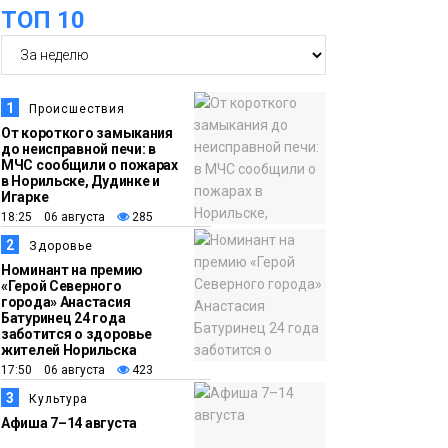
оплаты
Образование
ТОП 10
14:36
На плато Путорана
создадут систему
наблюдения за вечной
1
Происшествия
мерзлотой и очистят
От короткого замыкания
Плато
до неисправной печи: в
территорию от мусора
Путорана
МЧС сообщили о пожарах
в Норильске, Дудинке и
Игарке
13:47
Заполярный
18:25 06 августа
285
транспортный филиал
2
Здоровье
в Дудинке
Номинант на премию
«Герой Северного
заасфальтировал 47
города» Анастасия
Батуринец 24 года
тысяч «квадратов»
заботится о здоровье
грузовых площадок
жителей Норильска
Новости
17:50 06 августа
423
3
Культура
13:10
В Норильске лыжную
Афиша 7–14 августа
базу «Оль-Гуль»