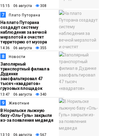
15:15 06 августа
308
7
Плато Путорана
На плато Путорана
создадут систему
наблюдения за вечной
мерзлотой и очистят
территорию от мусора
14:36 06 августа
355
8
Новости
Заполярный
транспортный филиал в
Дудинке
заасфальтировал 47
тысяч «квадратов»
грузовых площадок
13:47 06 августа
340
9
Животные
В Норильске лыжную
базу «Оль-Гуль» закрыли
из-за появления медведя
13:10 06 августа
567