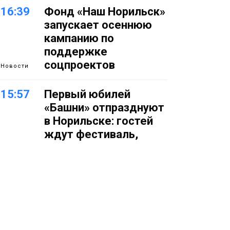
16:39
Фонд «Наш Норильск»
запускает осеннюю
кампанию по
поддержке
соцпроектов
Новости
15:57
Первый юбилей
«Башни» отпразднуют
в Норильске: гостей
ждут фестиваль,
квест и многое другое
Новости
15:15
Как устроено
школьное питание в
Норильске: льготы,
меню и порядок