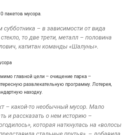
30 пакетов мусора.
 субботника – в зависимости от вида
 стекло, то две трети, металл – половина
рлович, капитан команды «Шалуны».
омимо главной цели – очищение парка –
нтересную развлекательную программу. Лотерея,
андартную находку.
кт – какой-то необычный мусор. Мало
ть и рассказать о нем историю –
огодилось», которая наткнулась на «волосы
представила стальные прутья», – добавила