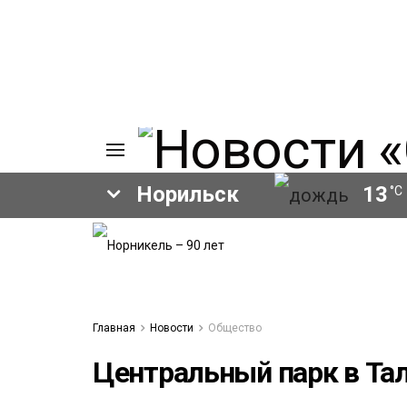
Норильск
13
°C
ИЯ
А
Ы
А
ОВАНИЕ
Главная
Новости
Общество
ОВ
Центральный парк в Тал