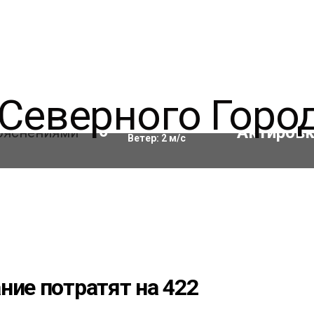
Влажность:
74
%
10
°C
Ветер:
2
м/с
ние потратят на 422