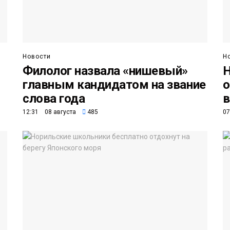
Новости
Н
Филолог назвала «нишевый»
Н
главным кандидатом на звание
о
слова года
в
12:31 08 августа
485
07