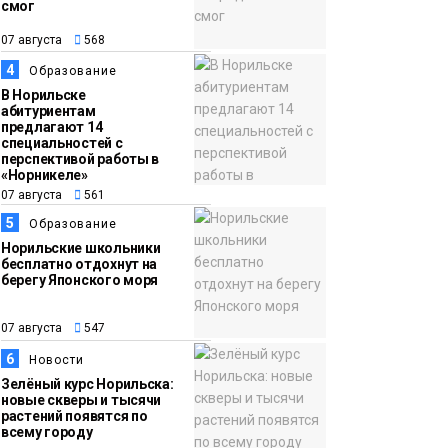
смог
13:59
«Домик Хоббитов» и
07 августа
568
07 августа
«Самолёт в облаках»
4
Образование
появятся в Кайеркане
Новости
В Норильске
абитуриентам
предлагают 14
специальностей с
перспективой работы в
«Норникеле»
07 августа
561
5
Образование
Норильские школьники
бесплатно отдохнут на
берегу Японского моря
07 августа
547
6
Новости
Зелёный курс Норильска:
новые скверы и тысячи
растений появятся по
всему городу