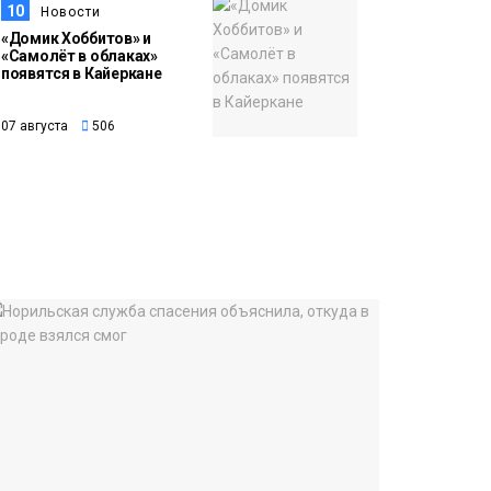
10
Новости
«Домик Хоббитов» и
«Самолёт в облаках»
появятся в Кайеркане
07 августа
506