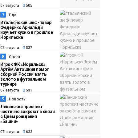
07 августа
505
7
Еда
Итальянский шеф-повар
Федерико Арнальди
изучает кухню и прошлое
Норильска
07 августа
537
8
Спорт
Игрок ФК «Норильск»
Артём Антошкин помог
сборной России взять
золото в футзальном
турнире
07 августа
531
9
Новости
Ленинский проспект
частично закроют в связи
с Днём рождения
«Башни»
07 августа
633