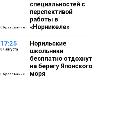
специальностей с
перспективой
работы в
«Норникеле»
Образование
17:25
Норильские
07 августа
школьники
бесплатно отдохнут
на берегу Японского
моря
Образование
16:41
Зелёный курс
07 августа
Норильска: новые
скверы и тысячи
растений появятся по
всему городу
Новости