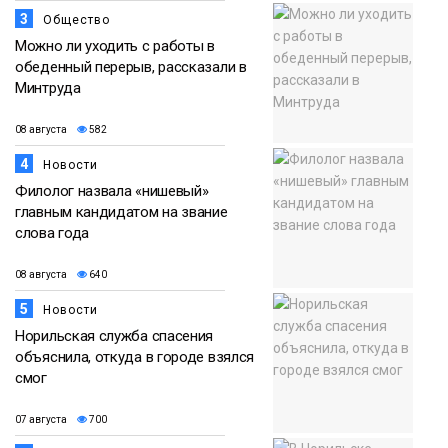
3
Общество
Можно ли уходить с работы в
обеденный перерыв, рассказали в
Минтруда
08 августа
582
4
Новости
Филолог назвала «нишевый»
главным кандидатом на звание
слова года
08 августа
640
5
Новости
Норильская служба спасения
объяснила, откуда в городе взялся
смог
07 августа
700