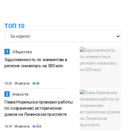
15:11
Игрок ФК «Норильск» Артём Антошкин
помог сборной России взять золото в
07 августа
футзальном турнире
ТОП 10
Спорт
1
Общество
Задолженность по алиментам в
регионе снизилась на 500 млн
13:24 09 августа
69
2
Новости
Глава Норильска проверил работы
по сохранению исторических
домов на Ленинском проспекте
10:19 09 августа
256