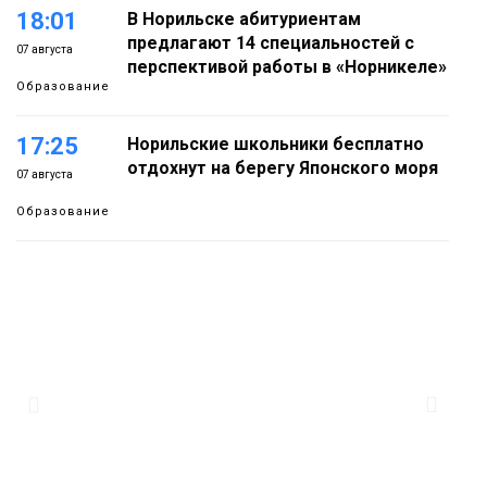
18:01
В Норильске абитуриентам
предлагают 14 специальностей с
07 августа
перспективой работы в «Норникеле»
Образование
17:25
Норильские школьники бесплатно
отдохнут на берегу Японского моря
07 августа
Образование
16:41
Зелёный курс Норильска: новые
скверы и тысячи растений появятся по
07 августа
всему городу
Новости
15:56
Итальянский шеф-повар Федерико
Арнальди изучает кухню и прошлое
07 августа
Норильска
Еда