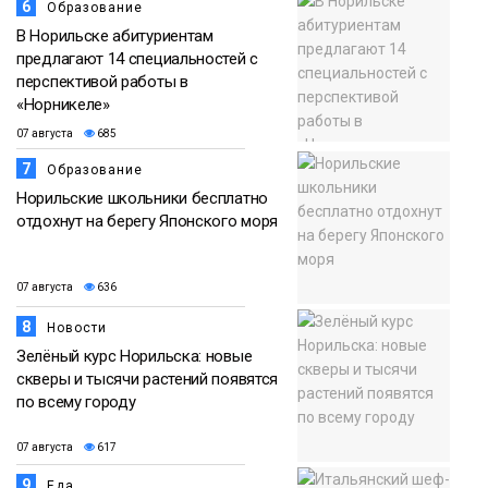
6
Образование
В Норильске абитуриентам
предлагают 14 специальностей с
перспективой работы в
«Норникеле»
07 августа
685
7
Образование
Норильские школьники бесплатно
отдохнут на берегу Японского моря
07 августа
636
8
Новости
Зелёный курс Норильска: новые
скверы и тысячи растений появятся
по всему городу
07 августа
617
9
Еда