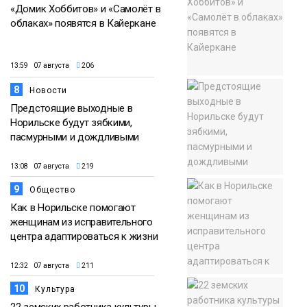
«Домик Хоббитов» и «Самолёт в
облаках» появятся в Кайеркане
13:59 07 августа
206
8
Новости
Предстоящие выходные в
Норильске будут зябкими,
пасмурными и дождливыми
13:08 07 августа
219
9
Общество
Как в Норильске помогают
женщинам из исправительного
центра адаптироваться к жизни
12:32 07 августа
211
10
Культура