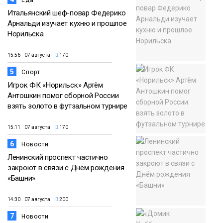
Еда
Итальянский шеф-повар Федерико
Арнальди изучает кухню и прошлое
Норильска
15:56 07 августа
170
5
Спорт
Игрок ФК «Норильск» Артём
Антошкин помог сборной России
взять золото в футзальном турнире
15:11 07 августа
170
6
Новости
Ленинский проспект частично
закроют в связи с Днём рождения
«Башни»
14:30 07 августа
200
7
Новости