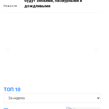
будут зябкими, пасмурными и
дождливыми
Новости
12:32
Как в Норильске помогают женщинам
из исправительного центра
адаптироваться к жизни
Общество
11:53
22 земских работника культуры
отправятся в малые города и сёла
региона
Культура
ТОП 10