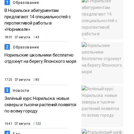
1
Образование
В Норильске абитуриентам
предлагают 14 специальностей с
перспективой работы в
«Норникеле»
18:01 07 августа
43
2
Образование
Норильские школьники бесплатно
отдохнут на берегу Японского моря
17:25 07 августа
83
3
Новости
Зелёный курс Норильска: новые
скверы и тысячи растений появятся
по всему городу
16:41 07 августа
122
4