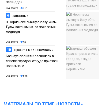
площадок
06 августа
401
9
Животные
В Норильске лыжную базу «Оль-
Гуль» закрыли из-за появления
медведя
06 августа
651
10
Проекты Медиакомпании
Барнаул обошёл Красноярск в
списке городов, откуда приехали
норильчане
06 августа
596
МАТЕРИАЛЫ ПО ТЕМЕ «НОВОСТИ»