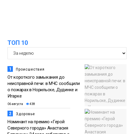
13:10
В Норильске лыжную базу «Оль-Гуль»
закрыли из-за появления медведя
06 августа
Животные
ТОП 10
12:25
Барнаул обошёл Красноярск в
списке городов, откуда приехали
06 августа
норильчане
Проекты
1
Происшествия
Медиакомпании
От короткого замыкания до
неисправной печи: в МЧС сообщили
о пожарах в Норильске, Дудинке и
Игарке
06 августа
438
2
Здоровье
Номинант на премию «Герой
Северного города» Анастасия