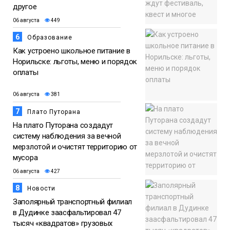
другое
06 августа
449
6
Образование
Как устроено школьное питание в
Норильске: льготы, меню и порядок
оплаты
06 августа
381
7
Плато Путорана
На плато Путорана создадут
систему наблюдения за вечной
мерзлотой и очистят территорию от
мусора
06 августа
427
8
Новости
Заполярный транспортный филиал
в Дудинке заасфальтировал 47
тысяч «квадратов» грузовых