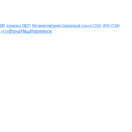
08)
конкурс
(807)
Медиакомпания Северный город
(753)
АРН
(744)
ФондНашНорильск
(470)