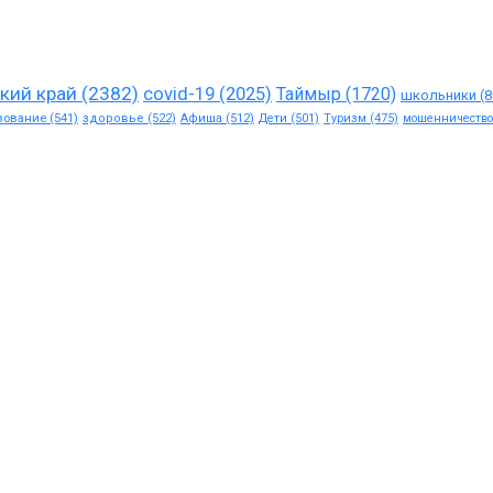
кий край
(2382)
covid-19
(2025)
Таймыр
(1720)
школьники
(8
зование
(541)
здоровье
(522)
Афиша
(512)
Дети
(501)
Туризм
(475)
мошенничество