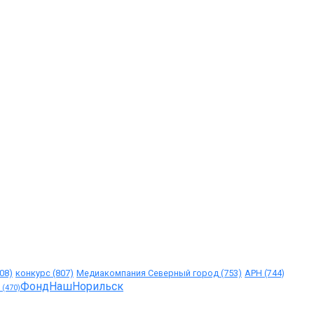
08)
конкурс
(807)
Медиакомпания Северный город
(753)
АРН
(744)
ФондНашНорильск
(470)