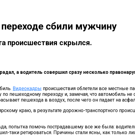
 переходе сбили мужчину
та происшествия скрылся.
радал, а водитель совершил сразу несколько правонар
обиль.
Видеокадры
происшествия облетели все местные паб
у по пешеходному переходу и, замечая, что автомобиль не 
асывает пешехода в воздух, после чего он падает на асфал
рскому краю, в результате дорожно-транспортного прои
авда, попытка помочь пострадавшему все же была: водит
л-таки ретироваться. Причины стали ясны, как только ли