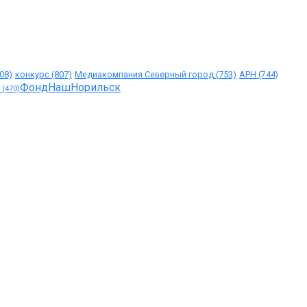
08)
конкурс
(807)
Медиакомпания Северный город
(753)
АРН
(744)
ФондНашНорильск
(470)