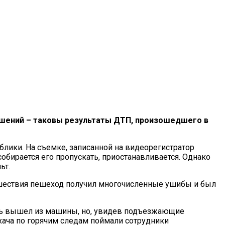
ушений – таковы результаты ДТП, произошедшего в
лики. На съемке, записанной на видеорегистратор
собирается его пропускать, приостанавливается. Однако
ьт.
сшествия пешеход получил многочисленные ушибы и был
ель вышел из машины, но, увидев подъезжающие
хача по горячим следам поймали сотрудники