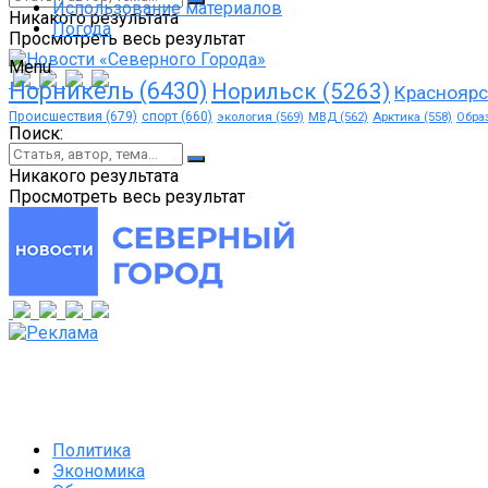
Использование материалов
Никакого результата
Погода
Просмотреть весь результат
Menu
Норникель
(6430)
Норильск
(5263)
Красноярс
Происшествия
(679)
спорт
(660)
экология
(569)
МВД
(562)
Арктика
(558)
Обра
Поиск:
Никакого результата
Просмотреть весь результат
Политика
Экономика