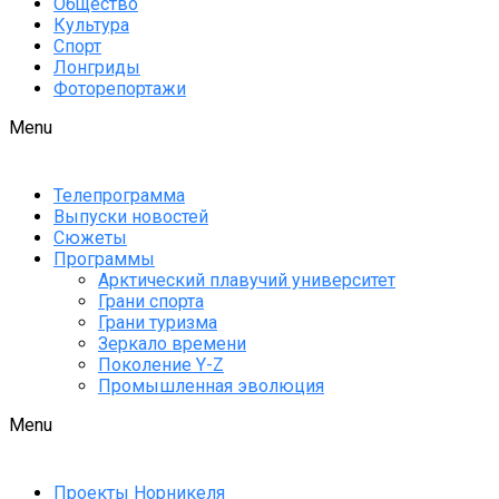
Общество
Культура
Спорт
Лонгриды
Фоторепортажи
Menu
Телепрограмма
Выпуски новостей
Сюжеты
Программы
Арктический плавучий университет
Грани спорта
Грани туризма
Зеркало времени
Поколение Y-Z
Промышленная эволюция
Menu
Проекты Норникеля