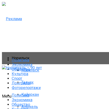
Норильск
Политика
Экономика
Общество
Норильск
Культура
Спорт
Талнах
Лонгриды
Фоторепортажи
Кайеркан
Политика
Menu
Экономика
Общество
Алыкель