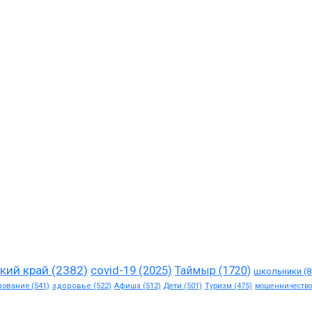
кий край
(2382)
covid-19
(2025)
Таймыр
(1720)
школьники
(8
зование
(541)
здоровье
(522)
Афиша
(512)
Дети
(501)
Туризм
(475)
мошенничество