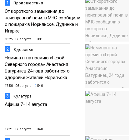
1
Происшествия
От короткого замыкания до
неисправной печи: в МЧС сообщили
о пожарах в Норильске, Дудинке и
Игарке
18:25 06 августа
381
2
Здоровье
Номинант на премию «Герой
Северного города» Анастасия
Батуринец 24 года заботится о
здоровье жителей Норильска
17:50 06 августа
540
3
Культура
Афиша 7–14 августа
17:21 06 августа
340