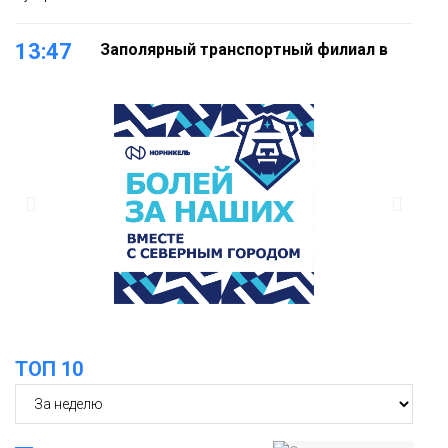
13:47
Заполярный транспортный филиал в
Дудинке заасфальтировал 47 тысяч
«квадратов» грузовых площадок
Новости
13:10
В Норильске лыжную базу «Оль-Гуль»
закрыли из-за появления медведя
Животные
12:25
Барнаул обошёл Красноярск в
списке городов, откуда приехали
Проекты
норильчане
Медиакомпании
ТОП 10