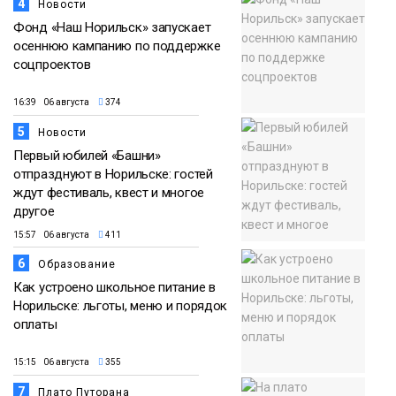
4
Новости
Фонд «Наш Норильск» запускает
осеннюю кампанию по поддержке
соцпроектов
16:39 06 августа
374
5
Новости
Первый юбилей «Башни»
отпразднуют в Норильске: гостей
ждут фестиваль, квест и многое
другое
15:57 06 августа
411
6
Образование
Как устроено школьное питание в
Норильске: льготы, меню и порядок
оплаты
15:15 06 августа
355
7
Плато Путорана