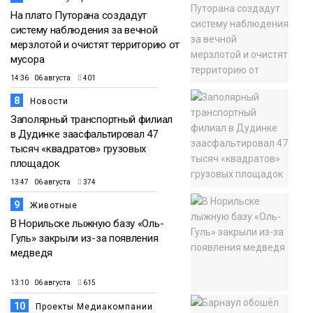
На плато Путорана создадут
систему наблюдения за вечной
мерзлотой и очистят территорию от
мусора
14:36 06 августа
401
8
Новости
Заполярный транспортный филиал
в Дудинке заасфальтировал 47
тысяч «квадратов» грузовых
площадок
13:47 06 августа
374
9
Животные
В Норильске лыжную базу «Оль-
Гуль» закрыли из-за появления
медведя
13:10 06 августа
615
10
Проекты Медиакомпании