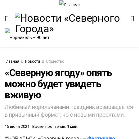
Главная
Новости
Общество
«Северную ягоду» опять
можно будет увидеть
ИТЕТ
вживую
Любимый норильчанами праздник возвращается
в привычный формат, но с новыми проектами.
15 июня 2021
Время прочтения: 1 мин.
#НОРИЛЬСК. «Северный город» –
Фестивалю