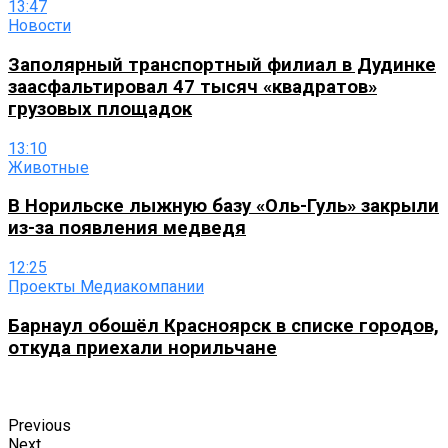
13:47
Новости
Заполярный транспортный филиал в Дудинке
заасфальтировал 47 тысяч «квадратов»
грузовых площадок
13:10
Животные
В Норильске лыжную базу «Оль-Гуль» закрыли
из-за появления медведя
12:25
Проекты Медиакомпании
Барнаул обошёл Красноярск в списке городов,
откуда приехали норильчане
Previous
Next