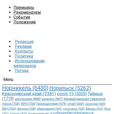
Премьеры
Рекомендуем
События
Положение
Редакция
Реклама
Контакты
Политика
Использование
материалов
Погода
Menu
Норникель
(6430)
Норильск
(5262)
Красноярский край
(2381)
covid-19
(2025)
Таймыр
(1719)
школьники
(808)
конкурс
(807)
Медиакомпания Северный
город
(753)
АРН
(744)
Происшествия
(679)
спорт
(660)
экология
(569)
МВД
(562)
Арктика
(558)
Образование
(541)
здоровье
(522)
Афиша
(512)
Дети
ФондНашНорильск
(501)
Туризм
(475)
мошенничество
(470)