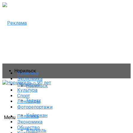
Норильск
Политика
Экономика
Общество
Норильск
Культура
Спорт
Талнах
Лонгриды
Фоторепортажи
Кайеркан
Политика
Menu
Экономика
Общество
Алыкель