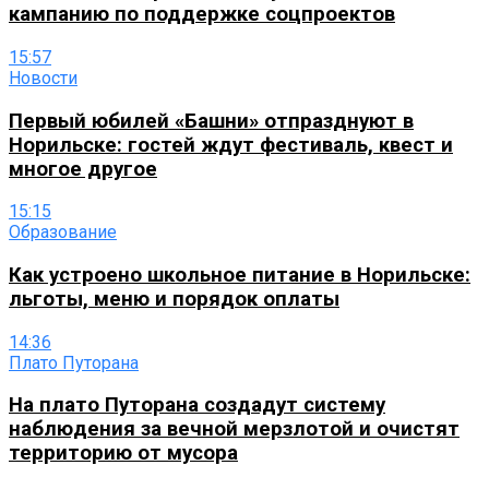
кампанию по поддержке соцпроектов
15:57
Новости
Первый юбилей «Башни» отпразднуют в
Норильске: гостей ждут фестиваль, квест и
многое другое
15:15
Образование
Как устроено школьное питание в Норильске:
льготы, меню и порядок оплаты
14:36
Плато Путорана
На плато Путорана создадут систему
наблюдения за вечной мерзлотой и очистят
территорию от мусора