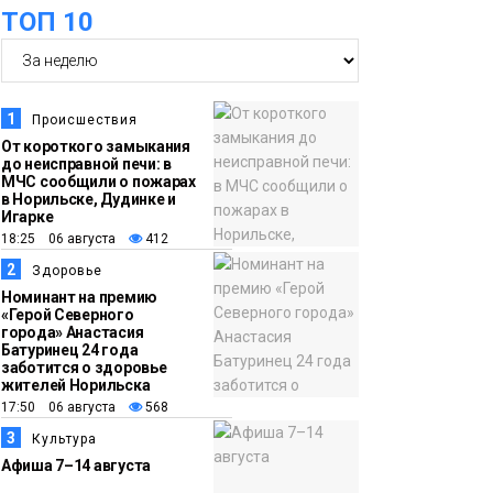
оплаты
Образование
ТОП 10
14:36
На плато Путорана
создадут систему
наблюдения за вечной
1
Происшествия
мерзлотой и очистят
От короткого замыкания
Плато
до неисправной печи: в
территорию от мусора
Путорана
МЧС сообщили о пожарах
в Норильске, Дудинке и
Игарке
13:47
Заполярный
18:25 06 августа
412
транспортный филиал
2
Здоровье
в Дудинке
Номинант на премию
«Герой Северного
заасфальтировал 47
города» Анастасия
Батуринец 24 года
тысяч «квадратов»
заботится о здоровье
грузовых площадок
жителей Норильска
Новости
17:50 06 августа
568
3
Культура
13:10
В Норильске лыжную
Афиша 7–14 августа
базу «Оль-Гуль»