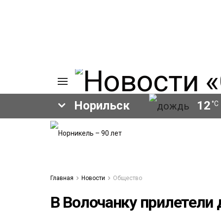
Норильск
12
°C
ИЯ
А
Ы
А
ОВАНИЕ
Главная
Новости
Общество
ОВ
В Волочанку прилетели 