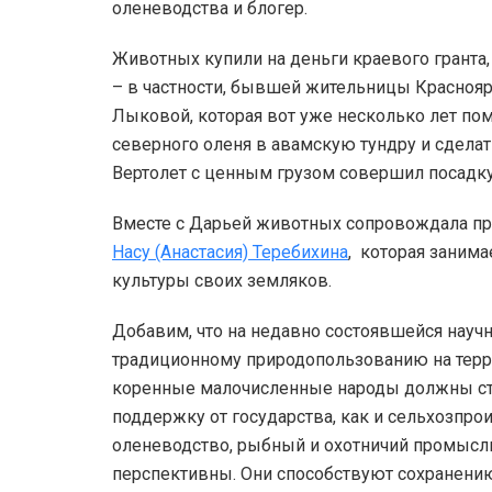
оленеводства и блогер.
Животных купили на деньги краевого гранта,
– в частности, бывшей жительницы Красноя
Лыковой, которая вот уже несколько лет п
северного оленя в авамскую тундру и сделат
Вертолет с ценным грузом совершил посадку
Вместе с Дарьей животных сопровождала п
Насу (Анастасия) Теребихина
, которая заним
культуры своих земляков.
Добавим, что на недавно состоявшейся науч
традиционному природопользованию на терри
коренные малочисленные народы должны ст
поддержку от государства, как и сельхозпрои
оленеводство, рыбный и охотничий промысл
перспективны. Они способствуют сохранени