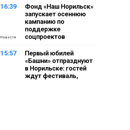
16:39
Фонд «Наш Норильск»
запускает осеннюю
кампанию по
поддержке
соцпроектов
Новости
15:57
Первый юбилей
«Башни» отпразднуют
в Норильске: гостей
ждут фестиваль,
квест и многое другое
Новости
15:15
Как устроено
школьное питание в
Норильске: льготы,
меню и порядок