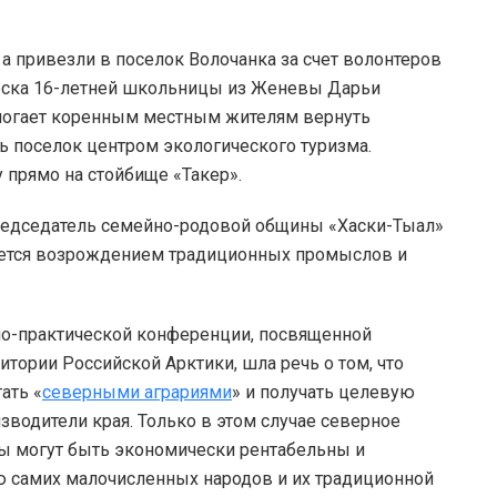
 а привезли в поселок Волочанка за счет волонтеров
рска 16-летней школьницы из Женевы Дарьи
омогает коренным местным жителям вернуть
ь поселок центром экологического туризма.
 прямо на стойбище «Такер».
редседатель семейно-родовой общины «Хаски-Тыал»
ается возрождением традиционных промыслов и
но-практической конференции, посвященной
тории Российской Арктики, шла речь о том, что
ать «
северными аграриями
» и получать целевую
зводители края. Только в этом случае северное
ы могут быть экономически рентабельны и
ю самих малочисленных народов и их традиционной