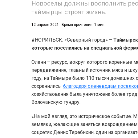
Новоселы должны восполнить ресу
таймырцы строят жизнь.
12 апреля 2021
Время прочтения: 1 мин.
#НОРИЛЬСК. «Северный город» –
Таймырски
которые поселились на специальной ферм
53)
Олени – ресурс, вокруг которого коренные 
558)
передвижения, главный источник мяса и шку
году, на Таймыре было 110 тысяч домашних с
сохранились
благодаря оленеводам поселков
хозяйствования была уничтожена более тридц
Волочанскую тундру.
«На мой взгляд, это историческое событие. М
земляки, желающие заняться возрождением о
соцсетях Денис Теребихин, один из организ