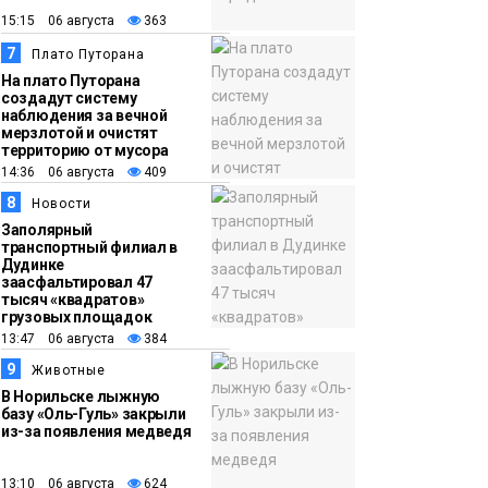
15:15 06 августа
363
7
Плато Путорана
На плато Путорана
создадут систему
наблюдения за вечной
мерзлотой и очистят
территорию от мусора
14:36 06 августа
409
8
Новости
Заполярный
транспортный филиал в
Дудинке
заасфальтировал 47
тысяч «квадратов»
грузовых площадок
13:47 06 августа
384
9
Животные
В Норильске лыжную
базу «Оль-Гуль» закрыли
из-за появления медведя
13:10 06 августа
624