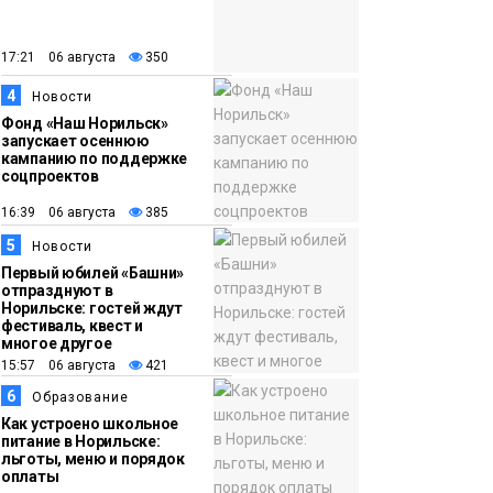
закрыли из-за
появления медведя
Животные
17:21 06 августа
350
4
12:25
Барнаул обошёл
Новости
Фонд «Наш Норильск»
Красноярск в
запускает осеннюю
списке городов,
кампанию по поддержке
соцпроектов
откуда приехали
Проекты
норильчане
16:39 06 августа
385
Медиакомпании
5
Новости
Первый юбилей «Башни»
отпразднуют в
Норильске: гостей ждут
фестиваль, квест и
многое другое
15:57 06 августа
421
6
Образование
Как устроено школьное
питание в Норильске:
льготы, меню и порядок
оплаты