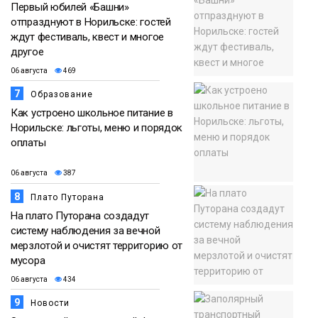
Первый юбилей «Башни»
отпразднуют в Норильске: гостей
ждут фестиваль, квест и многое
другое
06 августа
469
7
Образование
Как устроено школьное питание в
Норильске: льготы, меню и порядок
оплаты
06 августа
387
8
Плато Путорана
На плато Путорана создадут
систему наблюдения за вечной
мерзлотой и очистят территорию от
мусора
06 августа
434
9
Новости