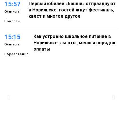
15:57
Первый юбилей «Башни» отпразднуют
в Норильске: гостей ждут фестиваль,
06 августа
квест и многое другое
Новости
15:15
Как устроено школьное питание в
Норильске: льготы, меню и порядок
06 августа
оплаты
Образование
14:36
На плато Путорана создадут систему
наблюдения за вечной мерзлотой и
06 августа
очистят территорию от мусора
Плато
Путорана
13:47
Заполярный транспортный филиал в
Дудинке заасфальтировал 47 тысяч
06 августа
«квадратов» грузовых площадок
Новости