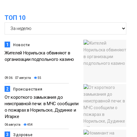
13:10
В Норильске лыжную базу «Оль-Гуль»
ТОП 10
закрыли из-за появления медведя
06 августа
Животные
1
Новости
Жителей Норильска обвиняют в
организации подпольного казино
09:36 07 августа
55
2
Происшествия
От короткого замыкания до
неисправной печи: в МЧС сообщили
о пожарах в Норильске, Дудинке и
Игарке
06 августа
454
3
Здоровье