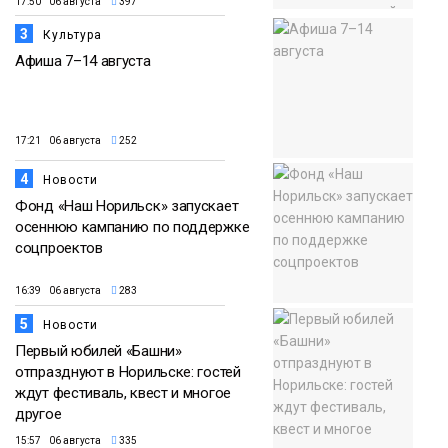
17:50 06 августа
397
3
Культура
Афиша 7–14 августа
17:21 06 августа
252
4
Новости
Фонд «Наш Норильск» запускает
осеннюю кампанию по поддержке
соцпроектов
16:39 06 августа
283
5
Новости
Первый юбилей «Башни»
отпразднуют в Норильске: гостей
ждут фестиваль, квест и многое
другое
15:57 06 августа
335