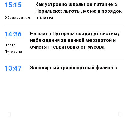
15:15
Как устроено школьное питание в
Норильске: льготы, меню и порядок
оплаты
Образование
14:36
На плато Путорана создадут систему
наблюдения за вечной мерзлотой и
Плато
очистят территорию от мусора
Путорана
13:47
Заполярный транспортный филиал в
Дудинке заасфальтировал 47 тысяч
«квадратов» грузовых площадок
Новости
13:10
В Норильске лыжную базу «Оль-Гуль»
закрыли из-за появления медведя
Животные
12:25
Барнаул обошёл Красноярск в
списке городов, откуда приехали