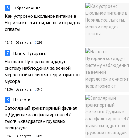
6
Образование
Как устроено школьное питание в
Норильске: льготы, меню и порядок
оплаты
15:15 06 августа
298
7
Плато Путорана
На плато Путорана создадут
систему наблюдения за вечной
мерзлотой и очистят территорию от
мусора
14:36 06 августа
343
8
Новости
Заполярный транспортный филиал
в Дудинке заасфальтировал 47
тысяч «квадратов» грузовых
площадок
13:47 06 августа
328