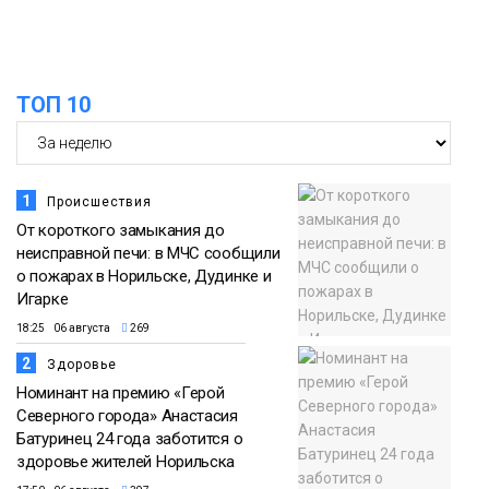
Проекты
норильчане
Медиакомпании
ТОП 10
1
Происшествия
От короткого замыкания до
неисправной печи: в МЧС сообщили
о пожарах в Норильске, Дудинке и
Игарке
18:25 06 августа
269
2
Здоровье
Номинант на премию «Герой
Северного города» Анастасия
Батуринец 24 года заботится о
здоровье жителей Норильска