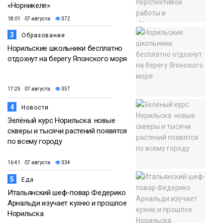
«Норникеле»
18:01 07 августа
372
3
Образование
Норильские школьники бесплатно
отдохнут на берегу Японского моря
17:25 07 августа
357
4
Новости
Зелёный курс Норильска: новые
скверы и тысячи растений появятся
по всему городу
16:41 07 августа
334
5
Еда
Итальянский шеф-повар Федерико
Арнальди изучает кухню и прошлое
Норильска