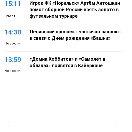
15:11
Игрок ФК «Норильск» Артём Антошкин
помог сборной России взять золото в
футзальном турнире
Спорт
14:30
Ленинский проспект частично закроют
в связи с Днём рождения «Башни»
Новости
13:59
«Домик Хоббитов» и «Самолёт в
облаках» появятся в Кайеркане
Новости
13:08
Предстоящие выходные в Норильске
будут зябкими, пасмурными и
дождливыми
Новости
12:32
Как в Норильске помогают женщинам
из исправительного центра
адаптироваться к жизни
Общество