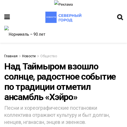
Главная
Новости
Общество
Над Таймыром взошло
солнце, радостное событие
ИТЕТ
по традиции отметил
ансамбль «Хэйро»
Песни и хореографические постановки
коллектива отражают культуру и быт долган,
ненцев, нганасан, энцев и эвенков.