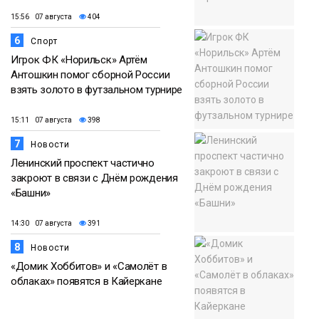
15:56 07 августа
404
6
Спорт
Игрок ФК «Норильск» Артём
Антошкин помог сборной России
взять золото в футзальном турнире
15:11 07 августа
398
7
Новости
Ленинский проспект частично
закроют в связи с Днём рождения
«Башни»
14:30 07 августа
391
8
Новости
«Домик Хоббитов» и «Самолёт в
облаках» появятся в Кайеркане