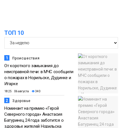
списке городов, откуда приехали
Проекты
норильчане
Медиакомпании
ТОП 10
1
Происшествия
От короткого замыкания до
неисправной печи: в МЧС сообщили
о пожарах в Норильске, Дудинке и
Игарке
18:25 06 августа
340
2
Здоровье
Номинант на премию «Герой
Северного города» Анастасия
Батуринец 24 года заботится о
здоровье жителей Норильска