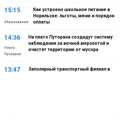
15:15
Как устроено школьное питание в
Норильске: льготы, меню и порядок
оплаты
Образование
14:36
На плато Путорана создадут систему
наблюдения за вечной мерзлотой и
Плато
очистят территорию от мусора
Путорана
13:47
Заполярный транспортный филиал в
Дудинке заасфальтировал 47 тысяч
«квадратов» грузовых площадок
Новости
13:10
В Норильске лыжную базу «Оль-Гуль»
закрыли из-за появления медведя
Животные
12:25
Барнаул обошёл Красноярск в