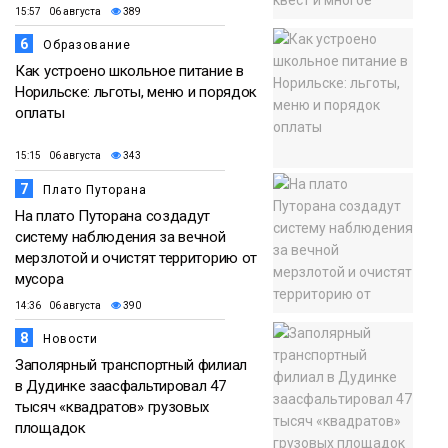
15:57 06 августа
389
6
Образование
Как устроено школьное питание в
Норильске: льготы, меню и порядок
оплаты
15:15 06 августа
343
7
Плато Путорана
На плато Путорана создадут
систему наблюдения за вечной
мерзлотой и очистят территорию от
мусора
14:36 06 августа
390
8
Новости
Заполярный транспортный филиал
в Дудинке заасфальтировал 47
тысяч «квадратов» грузовых
площадок