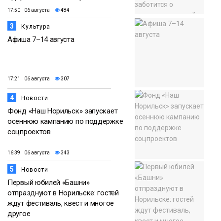
17:50 06 августа
484
3
Культура
Афиша 7–14 августа
17:21 06 августа
307
4
Новости
Фонд «Наш Норильск» запускает
осеннюю кампанию по поддержке
соцпроектов
16:39 06 августа
343
5
Новости
Первый юбилей «Башни»
отпразднуют в Норильске: гостей
ждут фестиваль, квест и многое
другое