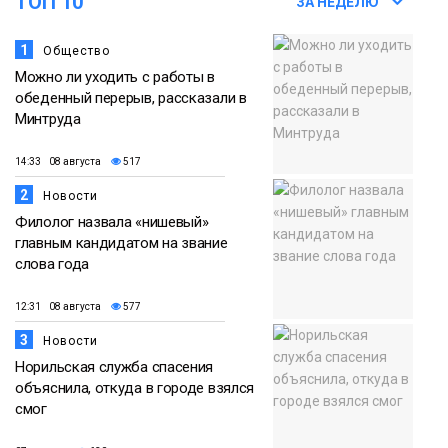
ТОП 10
ЗА НЕДЕЛЮ
Новости
1
Общество
Можно ли уходить с работы в
обеденный перерыв, рассказали в
Минтруда
14:33 08 августа
517
2
Новости
Филолог назвала «нишевый»
главным кандидатом на звание
слова года
12:31 08 августа
577
3
Новости
Норильская служба спасения
объяснила, откуда в городе взялся
смог