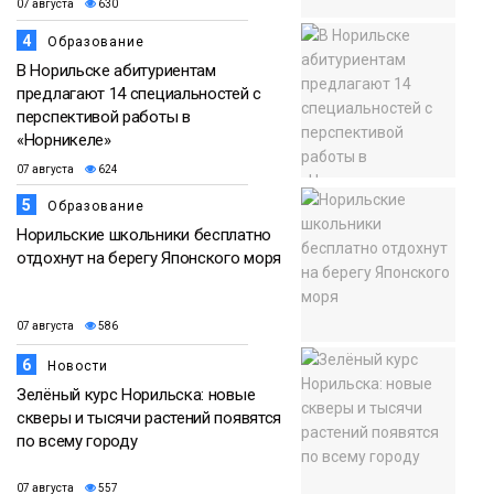
07 августа
630
4
Образование
В Норильске абитуриентам
предлагают 14 специальностей с
перспективой работы в
«Норникеле»
07 августа
624
5
Образование
Норильские школьники бесплатно
отдохнут на берегу Японского моря
07 августа
586
6
Новости
Зелёный курс Норильска: новые
скверы и тысячи растений появятся
по всему городу
07 августа
557