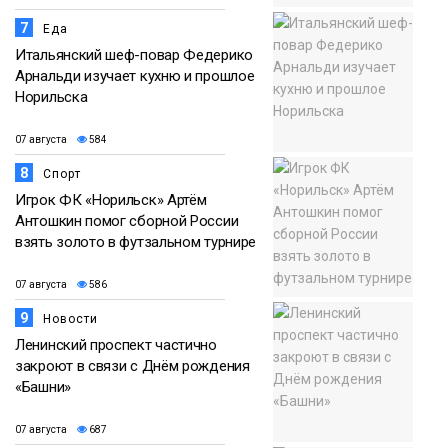
7
Еда
Итальянский шеф-повар Федерико
Арнальди изучает кухню и прошлое
Норильска
07 августа
584
8
Спорт
Игрок ФК «Норильск» Артём
Антошкин помог сборной России
взять золото в футзальном турнире
07 августа
586
9
Новости
Ленинский проспект частично
закроют в связи с Днём рождения
«Башни»
07 августа
687