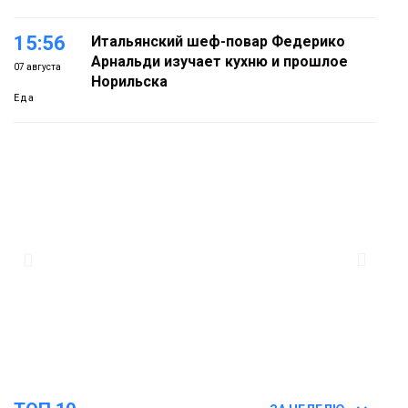
15:56
Итальянский шеф-повар Федерико
Арнальди изучает кухню и прошлое
07 августа
Норильска
Еда
15:11
Игрок ФК «Норильск» Артём Антошкин
помог сборной России взять золото в
07 августа
футзальном турнире
Спорт
14:30
Ленинский проспект частично закроют
в связи с Днём рождения «Башни»
07 августа
Новости
13:59
«Домик Хоббитов» и «Самолёт в
облаках» появятся в Кайеркане
07 августа